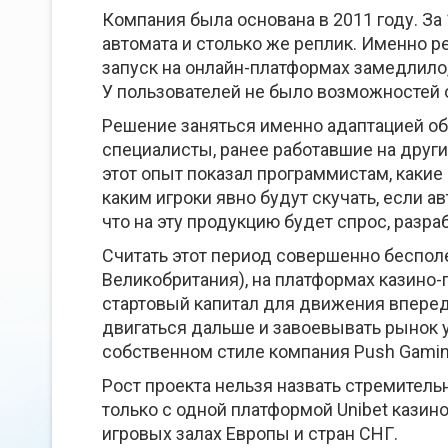
Компания была основана в 2011 году. З
автомата и столько же реплик. Именно 
запуск на онлайн-платформах замедлило,
У пользователей не было возможностей 
Решение заняться именно адаптацией о
специалисты, ранее работавшие на другие
этот опыт показал программистам, каки
каким игроки явно будут скучать, если а
что на эту продукцию будет спрос, разр
Считать этот период совершенно беспол
Великобритания), на платформах казино-
стартовый капитал для движения вперед
двигаться дальше и завоевывать рынок 
собственном стиле компания Push Gamin
Рост проекта нельзя назвать стремительн
только с одной платформой Unibet казин
игровых залах Европы и стран СНГ.