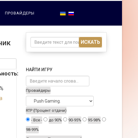
ПРОВАЙДЕРЫ
чик
ИСКАТЬ
НАЙТИ ИГРУ
ьность:
8%
Провайдеры
a
RTP (Процент отдачи)
- Все -
до 90%
90-95%
95-98%
98-99%