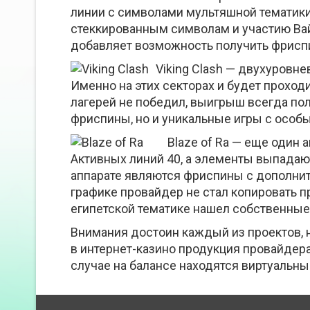
линии с символами мультяшной тематики.
стеккированным символам и участию Вай
добавляет возможность получить фриспи
Viking Clash — двухуровне
Именно на этих секторах и будет проход
лагерей не победил, выигрыш всегда пол
фриспины, но и уникальные игры с осо
Blaze of Ra — еще один
Активных линий 40, а элементы выпадаю
аппарате являются фриспины с дополнит
графике провайдер не стал копировать 
египетской тематике нашел собственные
Внимания достоин каждый из проектов, н
в интернет-казино продукция провайдера
случае на балансе находятся виртуальны