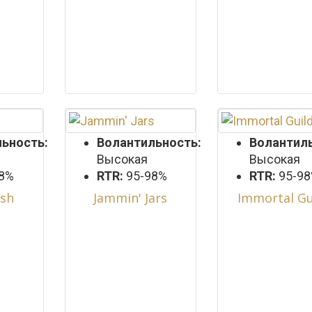
ьность:
Волантильность:
Волантил
Высокая
Высокая
8%
RTR:
95-98%
RTR:
95-9
ash
Jammin' Jars
Immortal Gu