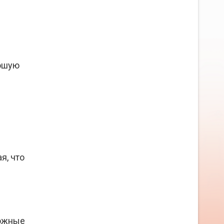
рошую
я, что
ложные