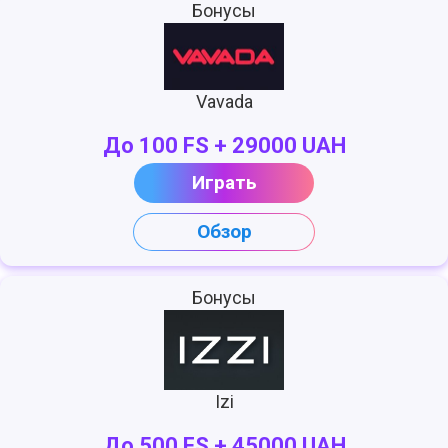
Бонусы
Vavada
До 100 FS + 29000 UAH
Играть
Обзор
Бонусы
Izi
До 500 FS + 45000 UAH