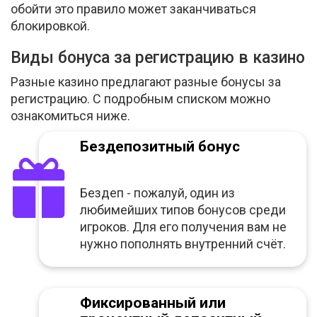
обойти это правило может заканчиваться
блокировкой.
Виды бонуса за регистрацию в казино
Разные казино предлагают разные бонусы за
регистрацию. С подробным списком можно
ознакомиться ниже.
Бездепозитный бонус
Бездеп - пожалуй, один из
любимейших типов бонусов среди
игроков. Для его получения вам не
нужно пополнять внутренний счёт.
Фиксированный или