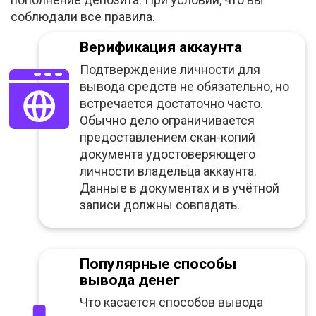
соблюдали все правила.
Верификация аккаунта
Подтверждение личности для
вывода средств не обязательно, но
встречается достаточно часто.
Обычно дело ограничивается
предоставлением скан-копий
документа удостоверяющего
личности владельца аккаунта.
Данные в документах и в учётной
записи должны совпадать.
Популярные способы
вывода денег
Что касается способов вывода