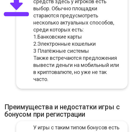
средств здесь у игроков есть
выбор. Обычно площадки
стараются предусмотреть
несколько актуальных способов,
среди которых есть:
1.Банковские карты
2.Электронные кошельки
3 Платёжные системы
Также встречаются предложения
вывести деньги на мобильный или
в криптовалюте, но уже не так
часто.
Преимущества и недостатки игры с
бонусом при регистрации
У игры с таким типом бонусов есть