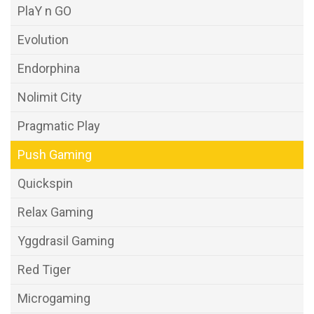
PlaY n GO
Evolution
Endorphina
Nolimit City
Pragmatic Play
Push Gaming
Quickspin
Relax Gaming
Yggdrasil Gaming
Red Tiger
Microgaming