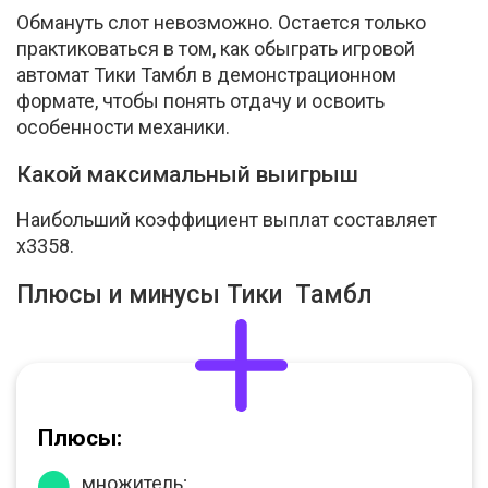
Обмануть слот невозможно. Остается только
практиковаться в том, как обыграть игровой
автомат Тики Тамбл в демонстрационном
формате, чтобы понять отдачу и освоить
особенности механики.
Какой максимальный выигрыш
Наибольший коэффициент выплат составляет
х3358.
Плюсы и минусы Тики Тамбл
Плюсы:
множитель;