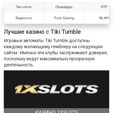
Тип слота:
Провайдер:
RTP:
Видеослот
Push Gaming
96,49%
Лучшие казино с Tiki Tumble
Игровые автоматы Tiki Tumble доступны
каждому желающему гемблеру на следующих
сайтах. Именно эти клубы заслуживают доверия,
поскольку ведут максимально прозрачную
деятельность.
КАЗИНО 1XSLOTS