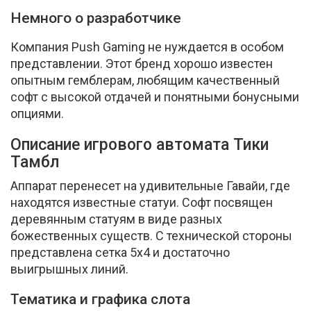
Немного о разработчике
Компания Push Gaming не нуждается в особом
представлении. Этот бренд хорошо известен
опытным гемблерам, любящим качественный
софт с высокой отдачей и понятными бонусными
опциями.
Описание игрового автомата Тики
Тамбл
Аппарат перенесет на удивительные Гавайи, где
находятся известные статуи. Софт посвящен
деревянным статуям в виде разных
божественных существ. С технической стороны
представлена сетка 5х4 и достаточно
выигрышных линий.
Тематика и графика слота