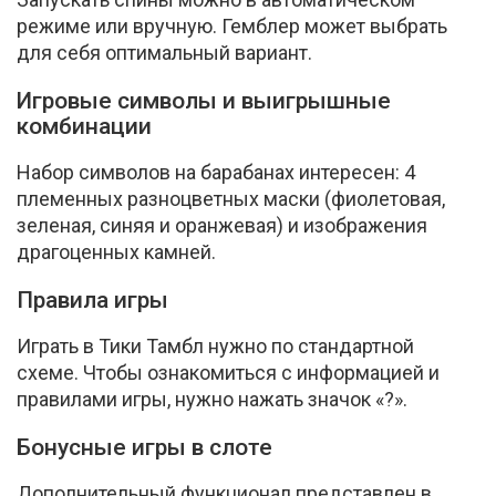
режиме или вручную. Гемблер может выбрать
для себя оптимальный вариант.
Игровые символы и выигрышные
комбинации
Набор символов на барабанах интересен: 4
племенных разноцветных маски (фиолетовая,
зеленая, синяя и оранжевая) и изображения
драгоценных камней.
Правила игры
Играть в Тики Тамбл нужно по стандартной
схеме. Чтобы ознакомиться с информацией и
правилами игры, нужно нажать значок «?».
Бонусные игры в слоте
Дополнительный функционал представлен в