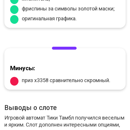
фриспины за символы золотой маски;
оригинальная графика.
Минусы:
приз х3358 сравнительно скромный.
Выводы о слоте
Игровой автомат Тики Тамбл получился веселым
и ярким. Слот дополнен интересными опциями,