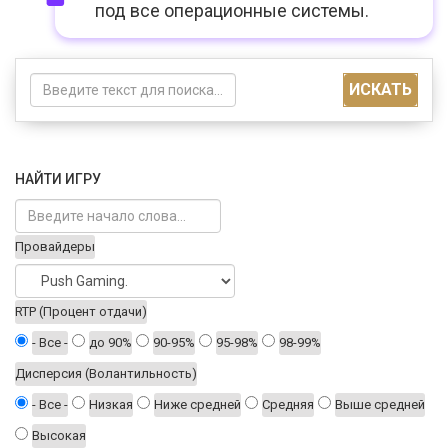
под все операционные системы.
ИСКАТЬ
НАЙТИ ИГРУ
Провайдеры
RTP (Процент отдачи)
- Все -
до 90%
90-95%
95-98%
98-99%
Дисперсия (Волантильность)
- Все -
Низкая
Ниже средней
Средняя
Выше средней
Высокая