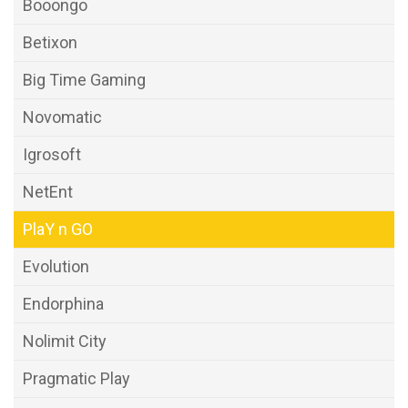
Booongo
Betixon
Big Time Gaming
Novomatic
Igrosoft
NetEnt
PlaY n GO
Evolution
Endorphina
Nolimit City
Pragmatic Play