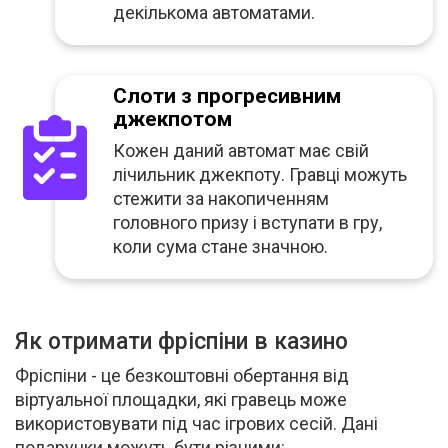
декількома автоматами.
Слоти з прогресивним
джекпотом
Кожен даний автомат має свій
лічильник джекпоту. Гравці можуть
стежити за накопиченням
головного призу і вступати в гру,
коли сума стане значною.
Як отримати фріспіни в казино
Фріспіни - це безкоштовні обертання від
віртуальної площадки, які гравець може
використовувати під час ігрових сесій. Дані
подарунки можуть бути різними: