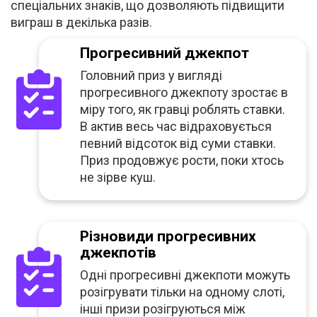
спеціальних знаків, що дозволяють підвищити
виграш в декілька разів.
Прогресивний джекпот
Головний приз у вигляді
прогресивного джекпоту зростає в
міру того, як гравці роблять ставки.
В актив весь час відраховується
певний відсоток від суми ставки.
Приз продовжує рости, поки хтось
не зірве куш.
Різновиди прогресивних
джекпотів
Одні прогресивні джекпоти можуть
розігрувати тільки на одному слоті,
інші призи розігруються між