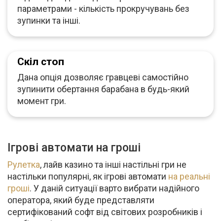
параметрами - кількість прокручувань без
зупинки та інші.
Скіл стоп
Дана опція дозволяє гравцеві самостійно
зупинити обертання барабана в будь-який
момент гри.
Ігрові автомати на гроші
Рулетка
, лайв казино та інші настільні гри не
настільки популярні, як ігрові автомати
на реальні
гроші
. У даній ситуації варто вибрати надійного
оператора, який буде представляти
сертифікований софт від світових розробників і