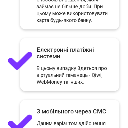
займає не більше доби. При
цьому може використовувати
карта будь-якого банку.
Електронні платіжні
системи
В цьому випадку йдеться про
віртуальний гаманець - Qiwi,
WebMoney та інших.
З мобільного через СМС
Даним варіантом здійснення