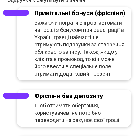
Привітальні бонуси (фріспіни)
Бажаючи пограти в ігрові автомати
на гроші з бонусом при реєстрації в
Україні, гравці найчастіше
отримують подарунки за створення
облікового запису. Також, якщо у
клієнта є промокод, то він може
його ввести в спеціальне поле і
отримати додатковий презент
Фріспіни без депозиту
Щоб отримати обертання,
користувачеві не потрібно
переводити на рахунок свої гроші.