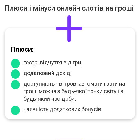
Плюси і мінуси онлайн слотів на гроші
Плюси:
гострі відчуття від гри;
додатковий дохід;
доступність - в ігрові автомати грати на
гроші можна з будь-якої точки світу і в
будь-який час доби;
наявність додаткових бонусів.