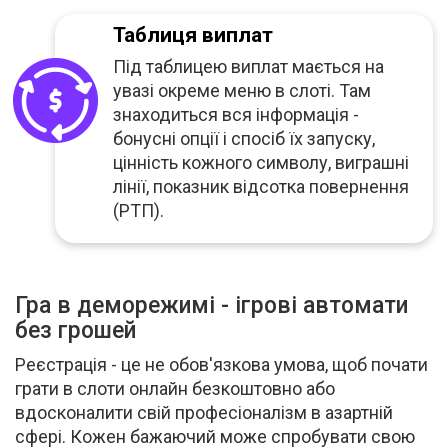
Таблиця виплат
Під таблицею виплат мається на
увазі окреме меню в слоті. Там
знаходиться вся інформація -
бонусні опції і спосіб їх запуску,
цінність кожного символу, виграшні
лінії, показник відсотка повернення
(РТП).
Гра в деморежимі - ігрові автомати
без грошей
Реєстрація - це не обов'язкова умова, щоб почати
грати в слоти онлайн безкоштовно або
вдосконалити свій професіоналізм в азартній
сфері. Кожен бажаючий може спробувати свою