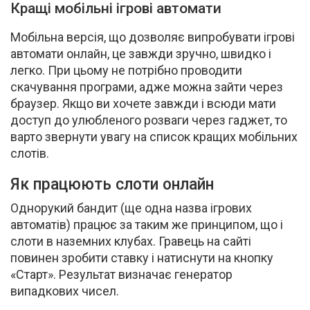
Кращі мобільні ігрові автомати
Мобільна версія, що дозволяє випробувати ігрові
автомати онлайн, це завжди зручно, швидко і
легко. При цьому не потрібно проводити
скачування програми, адже можна зайти через
браузер. Якщо ви хочете завжди і всюди мати
доступ до улюбленого розваги через гаджет, то
варто звернути увагу на список кращих мобільних
слотів.
Як працюють слоти онлайн
Однорукий бандит (ще одна назва ігрових
автоматів) працює за таким же принципом, що і
слоти в наземних клубах. Гравець на сайті
повинен зробити ставку і натиснути на кнопку
«Старт». Результат визначає генератор
випадкових чисел.