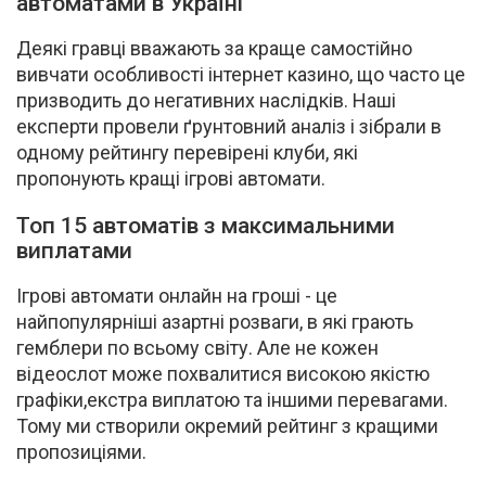
автоматами в Україні
Деякі гравці вважають за краще самостійно
вивчати особливості інтернет казино, що часто це
призводить до негативних наслідків. Наші
експерти провели ґрунтовний аналіз і зібрали в
одному рейтингу перевірені клуби, які
пропонують кращі ігрові автомати.
Топ 15 автоматів з максимальними
виплатами
Ігрові автомати онлайн на гроші - це
найпопулярніші азартні розваги, в які грають
гемблер
и
по всьому світу. Але не кожен
відеослот може похвалитися високою якістю
графіки,екстра виплатою та іншими перевагами.
Тому ми створили окремий рейтинг з кращими
пропозиціями.