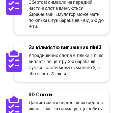
Обертові символи на передній
частині слотів іменуються
барабанами. Емулятор може мати
по кілька штук барабанів - від 3-х до
9-ти.
За кількістю виграшних ліній
У традиційних слотів є тільки 1 лінія
виплат - по центру 3-х барабанів.
Сучасні слоти можуть мати по 3, 5
або навіть 25 ліній.
3D Слоти
Дані автомати серед інших виділяє
якісна графіка і анімація, що робить