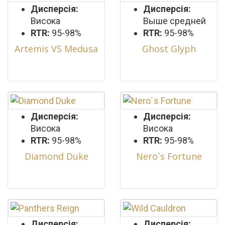
Дисперсія:
Дисперсія:
Висока
Выше средней
RTR:
95-98%
RTR:
95-98%
Artemis VS Medusa
Ghost Glyph
Дисперсія:
Дисперсія:
Висока
Висока
RTR:
95-98%
RTR:
95-98%
Diamond Duke
Nero`s Fortune
Дисперсія:
Дисперсія: