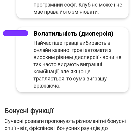
програмний софт. Клуб не може і не
має права його змінювати.
Волатильність (дисперсія)
Найчастіше гравці вибирають в
онлайн казино ігрові автомати з
високим рівнем дисперсії - вони не
так часто видають виграшні
комбінації, але якщо це
трапляється, то сума виграшу
вражаюча.
Бонусні функції
Сучасні розваги пропонують різноманітні бонусні
опції - від фріспінов і бонусних раундів до