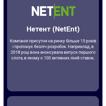
Нетент (NetEnt)
Компанія присутня на ринку більше 15 років
і пропонує безліч розробок. Наприклад, в
2018 році вона анонсувала випуск першого
слота, в якому є 100 активних ліній ставок.