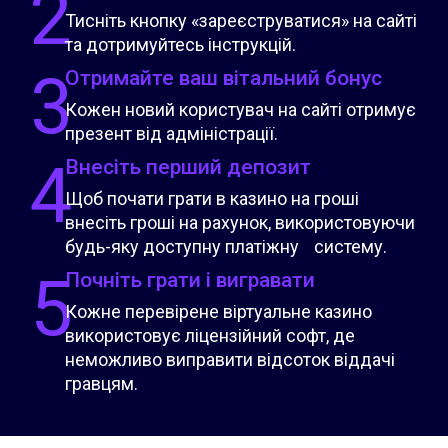
2
Тисніть кнопку «зареєструватися» на сайті
та дотримуйтесь інструкцій.
3
Отримайте ваш вітальний бонус
Кожен новий користувач на сайті отримує
презент від адміністрації.
4
Внесіть перший депозит
Щоб почати грати в казино на гроші
внесіть гроші на рахунок, використовуючи
будь-яку доступну платіжну систему.
5
Почніть грати і вигравати
Кожне перевірене віртуальне казино
використовує ліцензійний софт, де
неможливо виправити відсоток віддачі
гравцям.