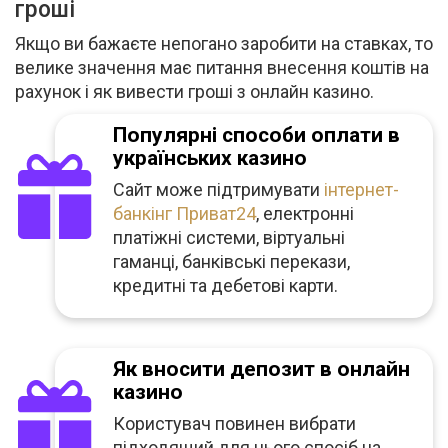
гроші
Якщо ви бажаєте непогано заробити на ставках, то
велике значення має питання внесення коштів на
рахунок і як вивести гроші з онлайн казино.
Популярні способи оплати в
українських казино
Сайт може підтримувати
інтернет-
банкінг Приват24
, електронні
платіжні системи, віртуальні
гаманці, банківські перекази,
кредитні та дебетові карти.
Як вносити депозит в онлайн
казино
Користувач повинен вибрати
підходящий для нього спосіб на