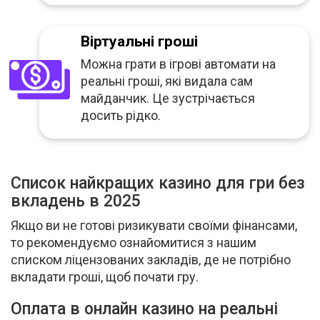
Віртуальні гроші
Можна грати в ігрові автомати на
реальні гроші, які видала сам
майданчик. Це зустрічається
досить рідко.
Список найкращих казино для гри без
вкладень в 2025
Якщо ви не готові ризикувати своїми фінансами,
то рекомендуємо ознайомитися з нашим
списком ліцензованих закладів, де не потрібно
вкладати гроші, щоб почати гру.
Оплата в онлайн казино на реальні