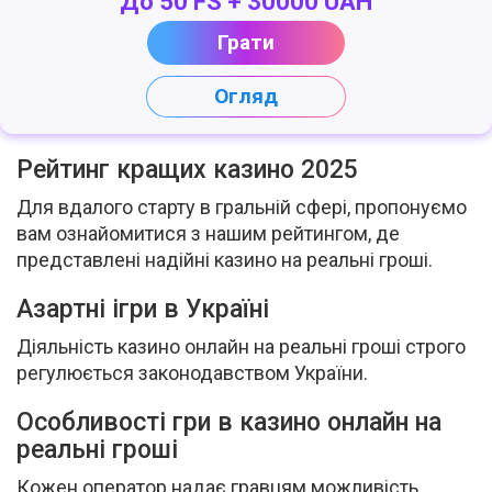
До 50 FS + 30000 UAH
Грати
Огляд
Рейтинг кращих казино 2025
Для вдалого старту в гральній сфері, пропонуємо
вам ознайомитися з нашим рейтингом, де
представлені надійні казино на реальні гроші.
Азартні ігри в Україні
Діяльність казино онлайн на реальні гроші строго
регулюється законодавством України.
Особливості гри в казино онлайн на
реальні гроші
Кожен оператор надає гравцям можливість