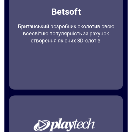
Betsoft
Британський розробник сколотив свою
всесвітню популярність за рахунок
створення якісних 3D-слотів.