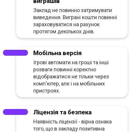
виграшів
Заклад не повинно затримувати
виведення. Виграні кошти повинні
зараховуватися на рахунок
протягом декількох днів.
Мобільна версія
Ігрові автомати на гроші та інші
розваги повинні коректно
відображатися не тільки через
комп'ютер, але і на мобільних
пристроях.
Ліцензія та безпека
Наявність ліцензії - вірна ознака
того, що в закладу позитивна