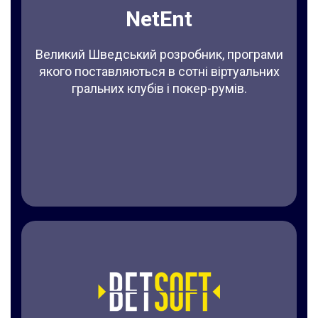
NetEnt
Великий Шведський розробник, програми
якого поставляються в сотні віртуальних
гральних клубів і покер-румів.