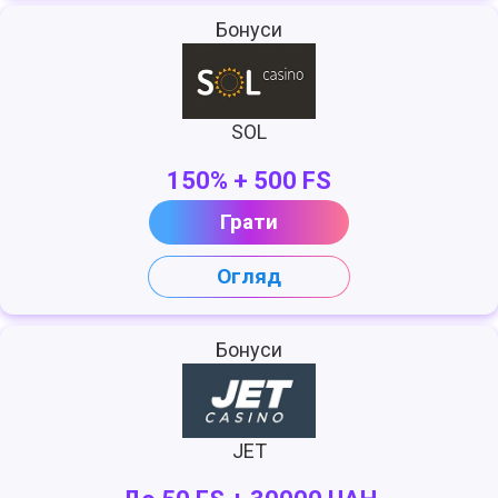
Бонуси
SOL
150% + 500 FS
Грати
Огляд
Бонуси
JET