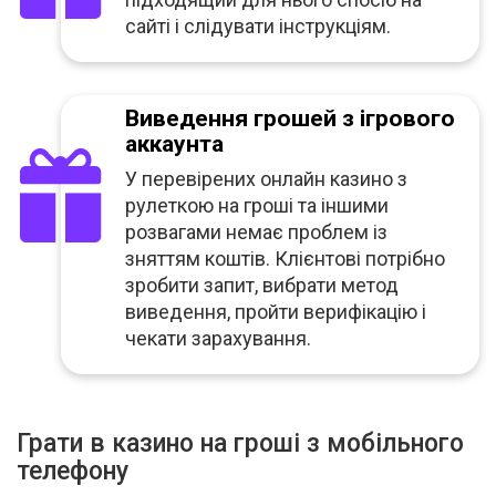
сайті і слідувати інструкціям.
Виведення грошей з ігрового
аккаунта
У перевірених онлайн казино з
рулеткою на гроші та іншими
розвагами немає проблем із
зняттям коштів. Клієнтові потрібно
зробити запит, вибрати метод
виведення, пройти верифікацію і
чекати зарахування.
Грати в казино на гроші з мобільного
телефону