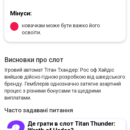
Мінуси:
новачкам може бути важко його
освоїти.
Висновки про слот
Ігровий автомат Тітан Тхандер: Рос оф Хайдіс
вийшов дійсно гідною розробкою від шведського
бренду. Гемблерів однозначно затягне азартний
процес з різними бонусами та щедрими
виплатами.
Часто задавані питання
Де грати в слот Titan Thunder: