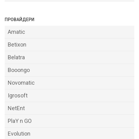
ПРОВАЙДЕРИ
Amatic
Betixon
Belatra
Booongo
Novomatic
Igrosoft
NetEnt
PlaY n GO
Evolution