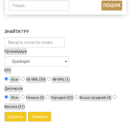
ПОШУК
ЗНАЙТИ ГРУ
Провайдери
RTP:
- Все -
95-98% (59)
98-99% (1)
Дисперсія
- Все -
Низька (3)
Cередня (22)
Выше средней (4)
Висока (31)