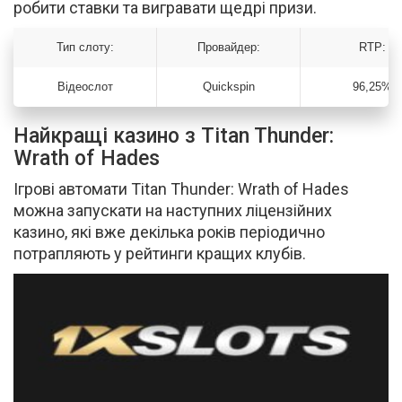
робити ставки та вигравати щедрі призи.
Тип слоту:
Провайдер:
RTP:
Відеослот
Quickspin
96,25%
Найкращі казино з Titan Thunder:
Wrath of Hades
Ігрові автомати Titan Thunder: Wrath of Hades
можна запускати на наступних ліцензійних
казино, які вже декілька років періодично
потрапляють у рейтинги кращих клубів.