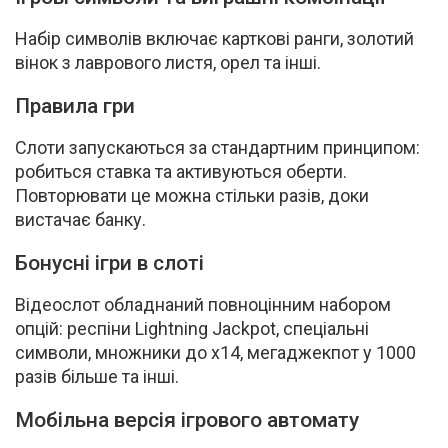
Набір символів включає карткові ранги, золотий
вінок з лаврового листя, орел та інші.
Правила гри
Слоти запускаються за стандартним принципом:
робиться ставка та активуються оберти.
Повторювати це можна стільки разів, доки
вистачає банку.
Бонусні ігри в слоті
Відеослот обладнаний повноцінним набором
опцій: респіни Lightning Jackpot, спеціальні
символи, множники до х14, мегаджекпот у 1000
разів більше та інші.
Мобільна версія ігрового автомату