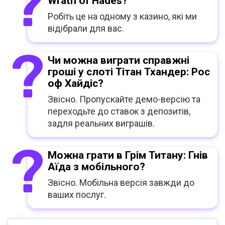
Wrath of Hades?
Робіть це на одному з казино, які ми
відібрали для вас.
Чи можна виграти справжні
гроші у слоті Тітан Тхандер: Рос
оф Хайдіс?
Звісно. Пропускайте демо-версію та
переходьте до ставок з депозитів,
задля реальних виграшів.
Можна грати в Грім Титану: Гнів
Аїда з мобільного?
Звісно. Мобільна версія завжди до
ваших послуг.