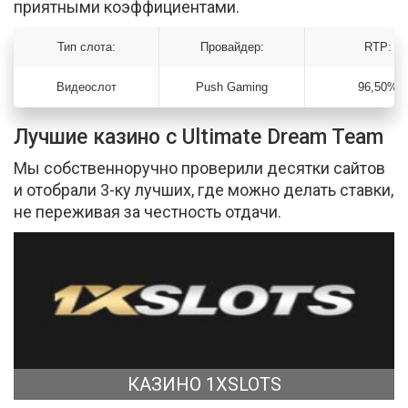
приятными коэффициентами.
Тип слота:
Провайдер:
RTP:
Видеослот
Push Gaming
96,50%
Лучшие казино с Ultimate Dream Team
Мы собственноручно проверили десятки сайтов
и отобрали 3-ку лучших, где можно делать ставки,
не переживая за честность отдачи.
КАЗИНО 1XSLOTS