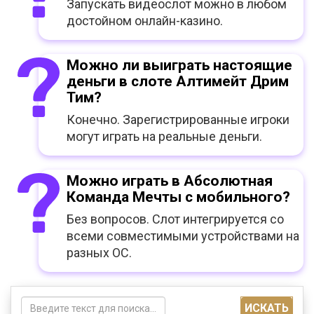
Запускать видеослот можно в любом
достойном онлайн-казино.
Можно ли выиграть настоящие
деньги в слоте Алтимейт Дрим
Тим?
Конечно. Зарегистрированные игроки
могут играть на реальные деньги.
Можно играть в Абсолютная
Команда Мечты с мобильного?
Без вопросов. Слот интегрируется со
всеми совместимыми устройствами на
разных ОС.
ИСКАТЬ