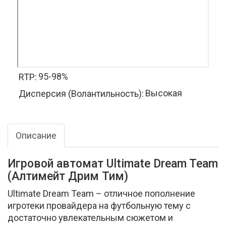
95-98%
RTP:
Высокая
Дисперсия (Волантильность):
Описание
Игровой автомат Ultimate Dream Team
(Алтимейт Дрим Тим)
Ultimate Dream Team – отличное пополнение
игротеки провайдера на футбольную тему с
достаточно увлекательным сюжетом и