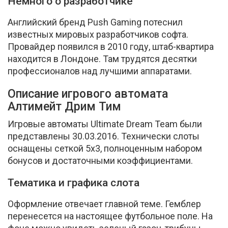
Немного о разработчике
Английский бренд Push Gaming потеснил
известных мировых разработчиков софта.
Провайдер появился в 2010 году, штаб-квартира
находится в Лондоне. Там трудятся десятки
профессионалов над лучшими аппаратами.
Описание игрового автомата
Алтимейт Дрим Тим
Игровые автоматы Ultimate Dream Team были
представлены 30.03.2016. Технически слоты
оснащены сеткой 5х3, полноценным набором
бонусов и достаточными коэффициентами.
Тематика и графика слота
Оформление отвечает главной теме. Гемблер
перенесется на настоящее футбольное поле. На