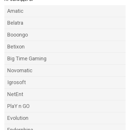
Amatic
Belatra
Booongo
Betixon
Big Time Gaming
Novomatic
Igrosoft
NetEnt
PlaY n GO
Evolution
Endorphina