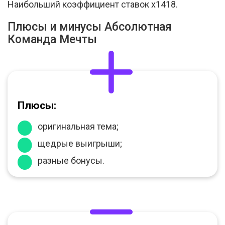
Наибольший коэффициент ставок х1418.
Плюсы и минусы Абсолютная
Команда Мечты
Плюсы:
оригинальная тема;
щедрые выигрыши;
разные бонусы.