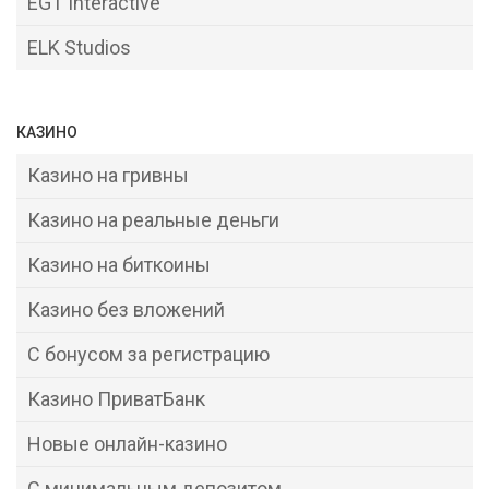
EGT Interactive
ELK Studios
КАЗИНО
Казино на гривны
Казино на реальные деньги
Казино на биткоины
Казино без вложений
С бонусом за регистрацию
Казино ПриватБанк
Новые онлайн-казино
С минимальным депозитом