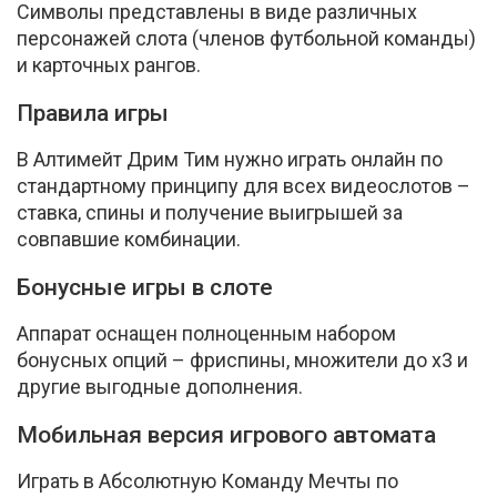
Символы представлены в виде различных
персонажей слота (членов футбольной команды)
и карточных рангов.
Правила игры
В Алтимейт Дрим Тим нужно играть онлайн по
стандартному принципу для всех видеослотов –
ставка, спины и получение выигрышей за
совпавшие комбинации.
Бонусные игры в слоте
Аппарат оснащен полноценным набором
бонусных опций – фриспины, множители до х3 и
другие выгодные дополнения.
Мобильная версия игрового автомата
Играть в Абсолютную Команду Мечты по