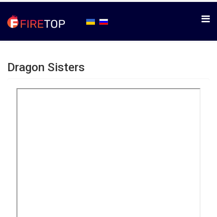
Dragon Sisters