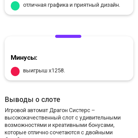
отличная графика и приятный дизайн.
Минусы:
выигрыш х1258.
Выводы о слоте
Игровой автомат Драгон Систерс –
высококачественный слот с удивительными
возможностями и креативными бонусами,
которые отлично сочетаются с двойными