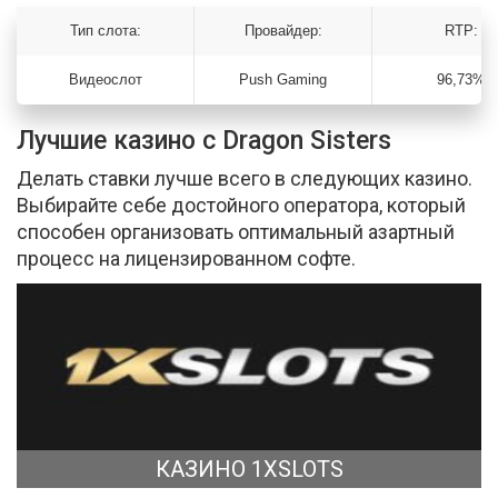
Тип слота:
Провайдер:
RTP:
Видеослот
Push Gaming
96,73%
Лучшие казино с Dragon Sisters
Делать ставки лучше всего в следующих казино.
Выбирайте себе достойного оператора, который
способен организовать оптимальный азартный
процесс на лицензированном софте.
КАЗИНО 1XSLOTS