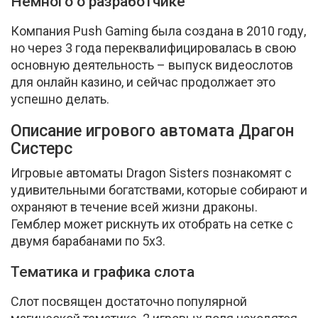
Немного о разработчике
Компания Push Gaming была создана в 2010 году,
но через 3 года переквалифицировалась в свою
основную деятельность – выпуск видеослотов
для онлайн казино, и сейчас продолжает это
успешно делать.
Описание игрового автомата Драгон
Систерс
Игровые автоматы Dragon Sisters познакомят с
удивительными богатствами, которые собирают и
охраняют в течение всей жизни драконы.
Гемблер может рискнуть их отобрать на сетке с
двумя барабанами по 5х3.
Тематика и графика слота
Слот посвящен достаточно популярной