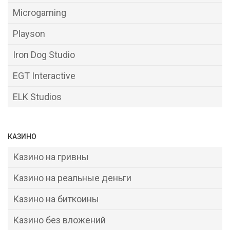
Microgaming
Playson
Iron Dog Studio
EGT Interactive
ELK Studios
КАЗИНО
Казино на гривны
Казино на реальные деньги
Казино на биткоины
Казино без вложений