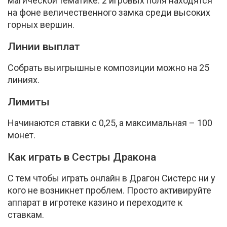
магической тематике. 2 игровых поля находятся
на фоне величественного замка среди высоких
горных вершин.
Линии выплат
Собрать выигрышные композиции можно на 25
линиях.
Лимиты
Начинаются ставки с 0,25, а максимальная – 100
монет.
Как играть в Сестры Дракона
С тем чтобы играть онлайн в Драгон Систерс ни у
кого не возникнет проблем. Просто активируйте
аппарат в игротеке казино и переходите к
ставкам.