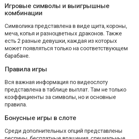
Игровые символы и выигрышные
комбинации
Символика представлена в виде щита, короны,
меча, копья и разноцветных драконов. Также
есть 2 разные девушки, каждая из которых
может появляться только на соответствующем
барабане.
Правила игры
Вся важная информация по видеослоту
представлена в таблице выплат. Там не только
коэффициенты за символы, но и основные
правила.
Бонусные игры в слоте
Среди дополнительных опций представлены
респины, бесплатные вращения, специальные