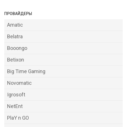
ПРОВАЙДЕРЫ
Amatic
Belatra
Booongo
Betixon
Big Time Gaming
Novomatic
Igrosoft
NetEnt
PlaY n GO