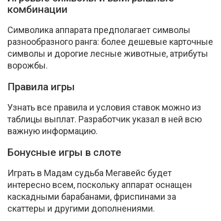
комбинации
Символика аппарата предполагает символы
разнообразного ранга: более дешевые карточные
символы и дорогие лесные животные, атрибуты
ворожбы.
Правила игры
Узнать все правила и условия ставок можно из
таблицы выплат. Разработчик указал в ней всю
важную информацию.
Бонусные игры в слоте
Играть в Мадам судьба Мегавейс будет
интересно всем, поскольку аппарат оснащен
каскадными барабанами, фриспинами за
скаттеры и другими дополнениями.