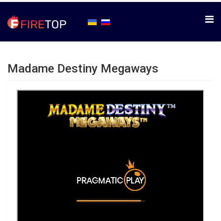
Madame Destiny Megaways