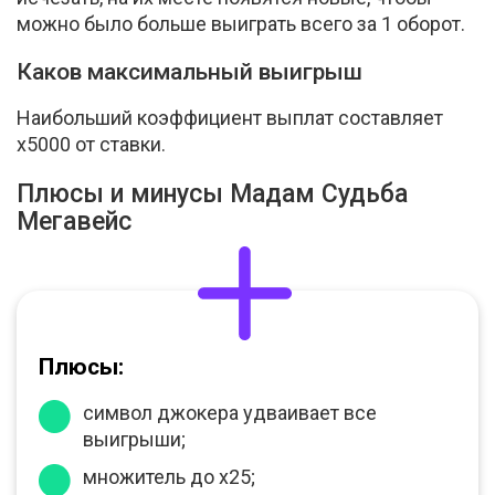
можно было больше выиграть всего за 1 оборот.
Каков максимальный выигрыш
Наибольший коэффициент выплат составляет
х5000 от ставки.
Плюсы и минусы Мадам Судьба
Мегавейс
Плюсы:
символ джокера удваивает все
выигрыши;
множитель до х25;