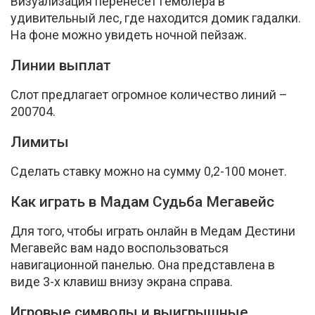
Визуализация перенесет гемблера в
удивительный лес, где находится домик гадалки.
На фоне можно увидеть ночной пейзаж.
Линии выплат
Слот предлагает огромное количество линий –
200704.
Лимиты
Сделать ставку можно на сумму 0,2-100 монет.
Как играть в Мадам Судьба Мегавейс
Для того, чтобы играть онлайн в Медам Дестини
Мегавейс вам надо воспользоваться
навигационной панелью. Она представлена в
виде 3-х клавиш внизу экрана справа.
Игровые символы и выигрышные