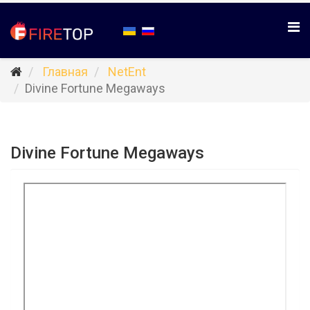
Главная
NetEnt
Divine Fortune Megaways
Divine Fortune Megaways