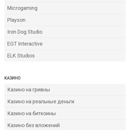
Microgaming
Playson
Iron Dog Studio
EGT Interactive
ELK Studios
КАЗИНО
Казино на гривны
Казино на реальные деньги
Казино на биткоины
Казино без вложений