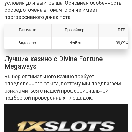
условия для выигрыша. Основная особенность
сосредоточена в том, что он не имеет
прогрессивного джек пота.
Тип слота:
Провайдер:
RTP:
Видеослот
NetEnt
96,09%
Лучшие казино с Divine Fortune
Megaways
Выбор оптимального казино требует
определенного опыта, поэтому мы предлагаем
ознакомиться с нашей профессиональной
подборкой проверенных площадок.