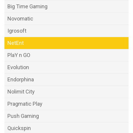
Big Time Gaming
Novomatic
Igrosoft
NetEnt
PlaY n GO
Evolution
Endorphina
Nolimit City
Pragmatic Play
Push Gaming
Quickspin