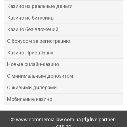
Казино на реальные деньги
Казино на биткоины
Казино без вложений
С бонусом за регистрацию
Казино ПриватБанк
Новые онлайн-казино
С минимальным депозитом
С живыми дилерами
Мобильные казино
© www.commerciallaw.com.ua |
live:partner-
casino