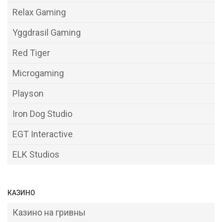
Relax Gaming
Yggdrasil Gaming
Red Tiger
Microgaming
Playson
Iron Dog Studio
EGT Interactive
ELK Studios
КАЗИНО
Казино на гривны