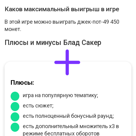
Каков максимальный выигрыш в игре
В этой игре можно выиграть джек-пот-49 450
монет.
Плюсы и минусы Блад Сакер
Плюсы:
игра на популярную тематику;
есть сюжет;
есть полноценный бонусный раунд;
есть дополнительный множитель х3 в
режиме бесплатных оборотов