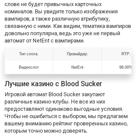
слове не будет привычных карточных
номиналов. Вы увидите только изображения
вампиров, а также различную атрибутику,
связанную с ними. Как видим, тематика вампиров
довольно популярна, ведь это уже не первый
автомат от NetEnt с вампирами.
Тип слота:
Провайдер:
RTP:
Видеослот
NetEnt
98,00%
Лучшие казино с Blood Sucker
Игровой автомат Blood Sucker закупают
различные казино-клубы. Не все из них
предоставляют одинаково выгодные условия.
Чтобы не ошибиться с выбором, мы предлагаем
вашему вниманию рейтинг проверенных казино,
которым точно можно доверять.