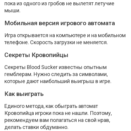
пока из одного из гробов не вылетят летучие
мыши.
Мобильная версия игрового автомата
Игра открывается на компьютере и на мобильном
телефоне. Скорость загрузки не меняется.
Секреты Кровопийцы
Секреты Blood Sucker известны опытным
гемблерам. Нужно следить за символами,
которые дают наибольший выигрыш в игре.
Как выиграть
Единого метода, как обыграть автомат
Кровопийца игроки пока не нашли. Поэтому,
рекомендуем вам полагаться на свой нрав,
делать ставки обдуманно.