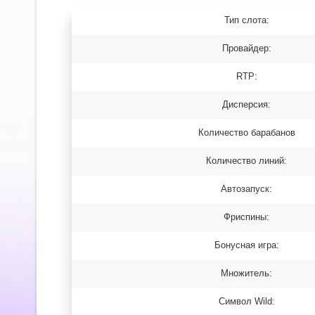
Тип слота:
Провайдер:
RTP:
Дисперсия:
Количество барабанов
Количество линий:
Автозапуск:
Фриспины:
Бонусная игра:
Множитель:
Символ Wild: