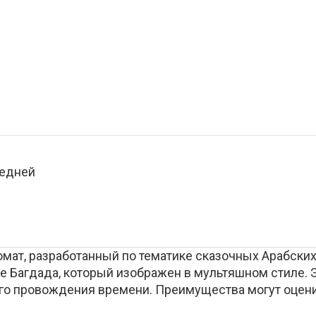
едней
томат, разработанный по тематике сказочных Арабски
е Багдада, который изображен в мультяшном стиле. 
го провождения времени. Преимущества могут оцени