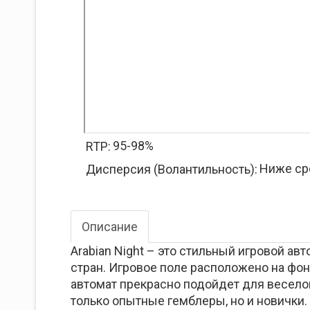
95-98%
RTP:
Ниже ср
Дисперсия (Волантильность):
Описание
Arabian Night – это стильный игровой ав
стран. Игровое поле расположено на фон
автомат прекрасно подойдет для весело
только опытные гемблеры, но и новички.