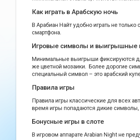
Как играть в Арабскую ночь
В Арабиан Найт удобно играть не только 
смартфона.
Игровые символы и выигрышные
Минимальные выигрыши фиксируются для 
же цветной мозаики. Более дорогие симв
специальный символ – это арабский куп
Правила игры
Правила игры классические для всех авт
время игры попадаются дикие символы,
Бонусные игры в слоте
В игровом аппарате Arabian Night не пр