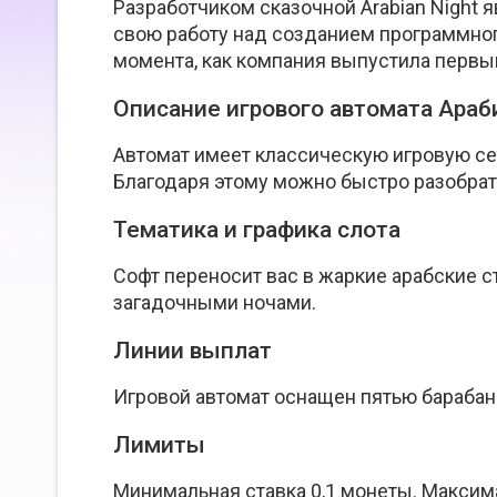
Разработчиком сказочной Arabian Night 
свою работу над созданием программног
момента, как компания выпустила первый
Описание игрового автомата Ара
Автомат имеет классическую игровую сет
Благодаря этому можно быстро разобрать
Тематика и графика слота
Софт переносит вас в жаркие арабские 
загадочными ночами.
Линии выплат
Игровой автомат оснащен пятью барабан
Лимиты
Минимальная ставка 0,1 монеты. Максима