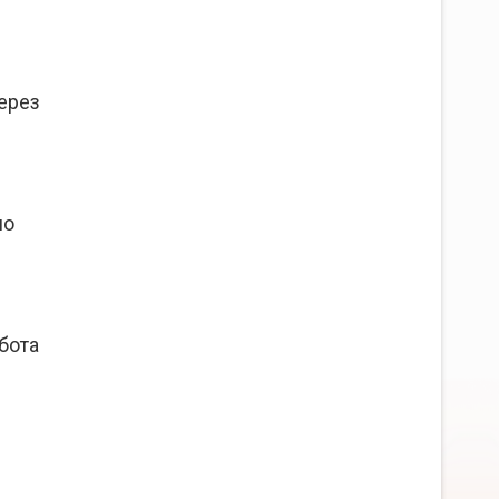
ерез
но
бота