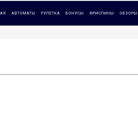
АЯ
АВТОМАТЫ
РУЛЕТКА
БОНУСЫ
ФРИСПИНЫ
ОБЗОРЫ