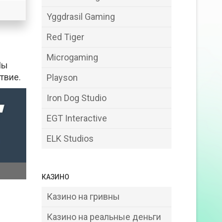
Yggdrasil Gaming
Red Tiger
Microgaming
Мы
ствие.
Playson
Iron Dog Studio
EGT Interactive
ELK Studios
КАЗИНО
Казино на гривны
Казино на реальные деньги