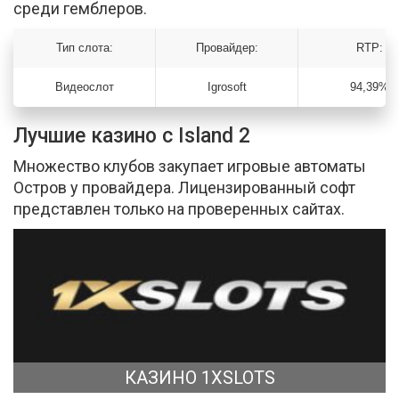
среди гемблеров.
Тип слота:
Провайдер:
RTP:
Видеослот
Igrosoft
94,39%
Лучшие казино с Island 2
Множество клубов закупает игровые автоматы
Остров у провайдера. Лицензированный софт
представлен только на проверенных сайтах.
КАЗИНО 1XSLOTS