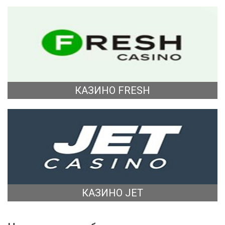
КАЗИНО FRESH
КАЗИНО JET