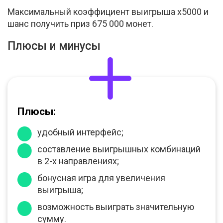
Максимальный коэффициент выигрыша х5000 и
шанс получить приз 675 000 монет.
Плюсы и минусы
Плюсы:
удобный интерфейс;
составление выигрышных комбинаций
в 2-х направлениях;
бонусная игра для увеличения
выигрыша;
возможность выиграть значительную
сумму.