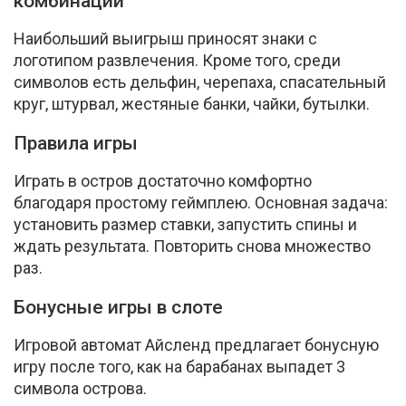
комбинации
Наибольший выигрыш приносят знаки с
логотипом развлечения. Кроме того, среди
символов есть дельфин, черепаха, спасательный
круг, штурвал, жестяные банки, чайки, бутылки.
Правила игры
Играть в остров достаточно комфортно
благодаря простому геймплею. Основная задача:
установить размер ставки, запустить спины и
ждать результата. Повторить снова множество
раз.
Бонусные игры в слоте
Игровой автомат Айсленд предлагает бонусную
игру после того, как на барабанах выпадет 3
символа острова.