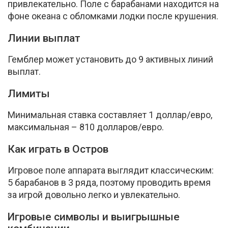
привлекательно. Поле с барабанами находится на
фоне океана с обломками лодки после крушения.
Линии выплат
Гемблер может установить до 9 активных линий
выплат.
Лимиты
Минимальная ставка составляет 1 доллар/евро,
максимальная – 810 долларов/евро.
Как играть в Остров
Игровое поле аппарата выглядит классическим:
5 барабанов в 3 ряда, поэтому проводить время
за игрой довольно легко и увлекательно.
Игровые символы и выигрышные