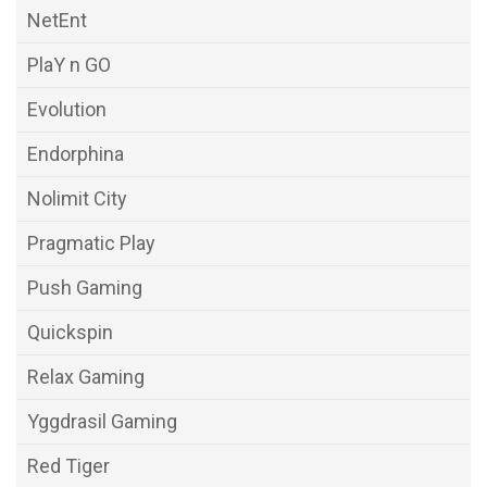
NetEnt
PlaY n GO
Evolution
Endorphina
Nolimit City
Pragmatic Play
Push Gaming
Quickspin
Relax Gaming
Yggdrasil Gaming
Red Tiger