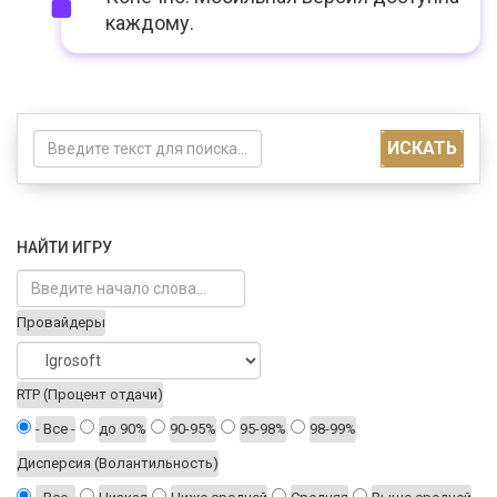
каждому.
ИСКАТЬ
НАЙТИ ИГРУ
Провайдеры
RTP (Процент отдачи)
- Все -
до 90%
90-95%
95-98%
98-99%
Дисперсия (Волантильность)