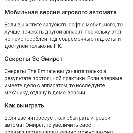
Мобильная версия игрового автомата
Если вы хотите запускать софт с мобильного, то
лучше поискать другой аппарат, поскольку этот
не приспособлен под современные гаджеты и
доступен только на ПК.
Секреты Зе Эмирет
Секреты The Emirate вы узнаете только в
результате постоянной практики. Если впервые
имеете дело с аппаратом, то исследуйте
механику, отдачу в демо-версии.
Как выиграть
Если вас интересует, как обыграть игровой
автомат Эмират, то увеличить свое
преимущество перед казино можно за счет