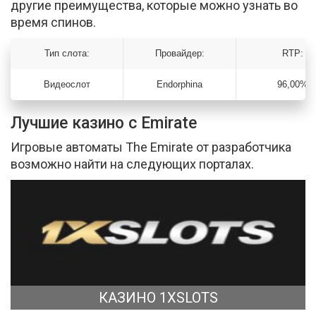
другие преимущества, которые можно узнать во
время спинов.
Тип слота:
Провайдер:
RTP:
Видеослот
Endorphina
96,00%
Лучшие казино с Emirate
Игровые автоматы The Emirate от разработчика
возможно найти на следующих порталах.
КАЗИНО 1XSLOTS