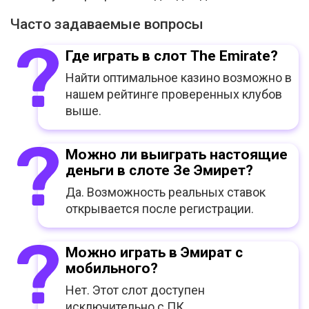
Часто задаваемые вопросы
Где играть в слот The Emirate?
Найти оптимальное казино возможно в
нашем рейтинге проверенных клубов
выше.
Можно ли выиграть настоящие
деньги в слоте Зе Эмирет?
Да. Возможность реальных ставок
открывается после регистрации.
Можно играть в Эмират с
мобильного?
Нет. Этот слот доступен
исключительно с ПК.