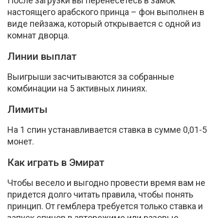
После загрузки вы перенесетесь в замок
настоящего арабского принца – фон выполнен в
виде пейзажа, который открывается с одной из
комнат дворца.
Линии выплат
Выигрыши засчитываются за собранные
комбинации на 5 активных линиях.
Лимиты
На 1 спин устанавливается ставка в сумме 0,01-5
монет.
Как играть в Эмират
Чтобы весело и выгодно провести время вам не
придется долго читать правила, чтобы понять
принцип. От гемблера требуется только ставка и
запуск спинов в авторежиме или разовые