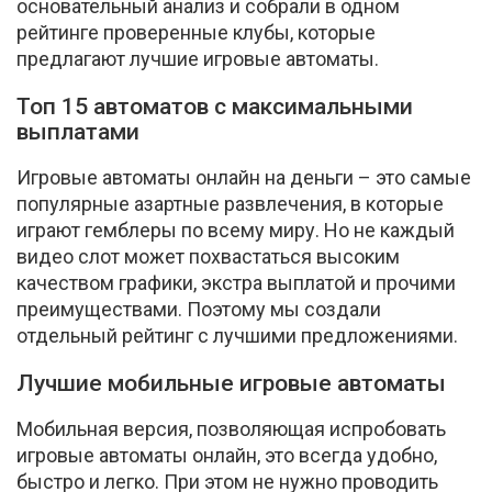
основательный анализ и собрали в одном
рейтинге проверенные клубы, которые
предлагают лучшие игровые автоматы.
Топ 15 автоматов с максимальными
выплатами
Игровые автоматы онлайн на деньги – это самые
популярные азартные развлечения, в которые
играют гемблеры по всему миру. Но не каждый
видео слот может похвастаться высоким
качеством графики, экстра выплатой и прочими
преимуществами. Поэтому мы создали
отдельный рейтинг с лучшими предложениями.
Лучшие мобильные игровые автоматы
Мобильная версия, позволяющая испробовать
игровые автоматы онлайн, это всегда удобно,
быстро и легко. При этом не нужно проводить