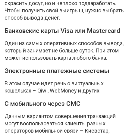
скрасить досуг, но и неплохо подзаработать.
Чтобы получить свой выигрыш, нужно выбрать
способ вывода денег.
Банковские карты Visa или Mastercard
Один из самых оперативных способов вывода,
который занимает не больше суток. При этом
может использовать карта любого банка.
Электронные платежные системы
В этом случае идет речь о виртуальных
кошельках –
Qiwi
,
WebMoney
и других.
С мобильного через СМС
Данным вариантом совершения транзакций
могут воспользоваться клиенты разных
операторов мобильной связи – Киевстар,