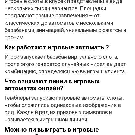
Игровые слоты в клубах представлены в виде
нескольких тысяч вариантов. Площадки
предлагают разные развлечения – от
классических до автоматов с несколькими
барабанами, анимацией, уникальным сюжетом и
прочим.
Как работают игровые автоматы?
Игрок запускает барабан виртуального слота,
после этого генератор случайных чисел выдает
комбинацию, определяющую выигрыш клиента.
Что означают линии в игровых
автоматах онлайн?
Гемблеры запускают игровые автоматы слоты,
чтобы сложились одинаковые изображения в
ряд. Каждый ряд из призовых символов и
называется выигрышной линией.
Можно ли выиграть в игровые