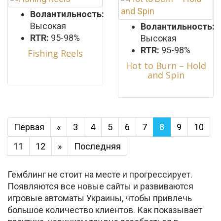
Волантильность:
Высокая
Волантильность:
RTR:
95-98%
Высокая
RTR:
95-98%
Fishing Reels
Hot to Burn – Hold
and Spin
Первая
«
3
4
5
6
7
8
9
10
11
12
»
Последняя
Гемблинг не стоит на месте и прогрессирует.
Появляются все новые сайты и развиваются
игровые автоматы Украины, чтобы привлечь
большое количество клиентов. Как показывает