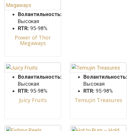
Волантильность:
Высокая
RTR:
95-98%
Power of Thor
Megaways
Волантильность:
Волантильность:
Высокая
Высокая
RTR:
95-98%
RTR:
95-98%
Juicy Fruits
Temujin Treasures