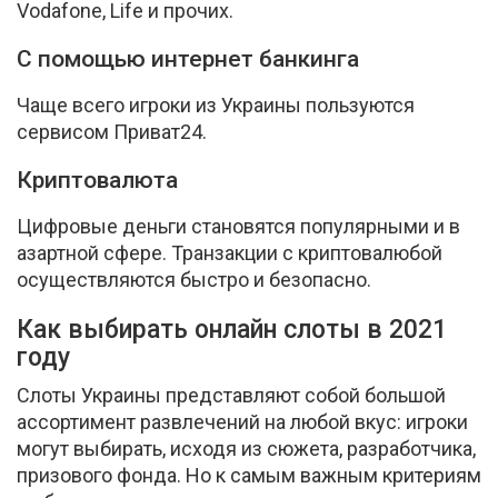
Vodafone
,
Life
и прочих.
С помощью интернет банкинга
Чаще всего игроки из Украины пользуются
сервисом Приват24.
Криптовалюта
Цифровые деньги становятся популярными и в
азартной сфере. Транзакции с криптовалюбой
осуществляются быстро и безопасно.
Как выбирать онлайн слоты в 2021
году
Слоты Украины представляют собой большой
ассортимент развлечений на любой вкус: игроки
могут выбирать, исходя из сюжета, разработчика,
призового фонда. Но к самым важным критериям