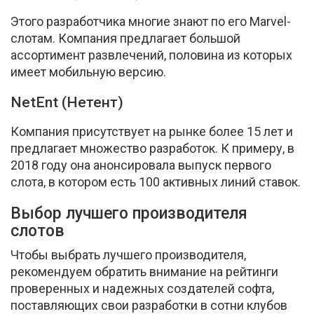
Этого разработчика многие знают по его
Marvel
-
слотам. Компания предлагает большой
ассортимент развлечений, половина из которых
имеет мобильную версию.
NetEnt (Нетент)
Компания присутствует на рынке более 15 лет и
предлагает множество разработок. К примеру, в
2018 году она анонсировала выпуск первого
слота, в котором есть 100 активных линий ставок.
Выбор лучшего производителя
слотов
Чтобы выбрать лучшего производителя,
рекомендуем обратить внимание на рейтинги
проверенных и надежных создателей софта,
поставляющих свои разработки в сотни клубов