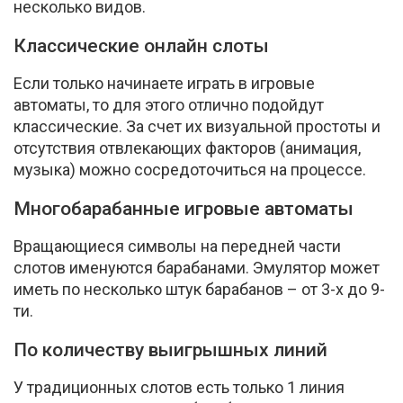
несколько видов.
Классические онлайн слоты
Если только начинаете играть в игровые
автоматы, то для этого отлично подойдут
классические. За счет их визуальной простоты и
отсутствия отвлекающих факторов (анимация,
музыка) можно сосредоточиться на процессе.
Многобарабанные игровые автоматы
Вращающиеся символы на передней части
слотов именуются барабанами. Эмулятор может
иметь по несколько штук барабанов – от 3-х до 9-
ти.
По количеству выигрышных линий
У традиционных слотов есть только 1 линия