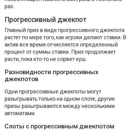
раз.
Прогрессивный джекпот
Главный приз в виде прогрессивного джекпота
растет по мере того, как игроки делают ставки. В
актив все время отчисляется определенный
процент от суммы ставки. Приз продолжает
расти, пока кто-то не сорвет куш.
Разновидности прогрессивных
джекпотов
Одни прогрессивные джекпоты могут
разыгрывать только на одном слоте, другие
призы разыгрываются между несколькими
автоматами.
Слоты с прогрессивным джекпотом