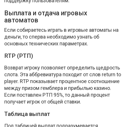
поддержку пользователям.
Выплата и отдача игровых
автоматов
Если собираетесь играть в игровые автоматы на
деньги, то сперва необходимо узнать об
основных технических параметрах.
RTP (РТП)
Возврат игроку позволяет определить щедрость
слота. Эта аббревиатура походит от слов return to
player. RTP показывает процентное соотношение
между призом гемблера и прибылью казино.
Если поставлен РТП 95%, то данный процент
получает игрок от общей ставки.
Таблица выплат
Под таблицей выплат подразумевается