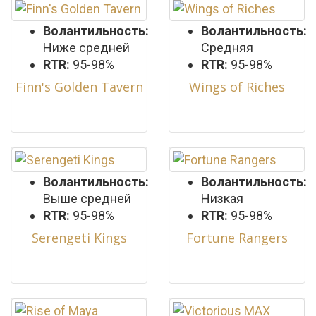
Волантильность:
Волантильность:
Ниже средней
Средняя
RTR:
95-98%
RTR:
95-98%
Finn's Golden Tavern
Wings of Riches
Волантильность:
Волантильность:
Выше средней
Низкая
RTR:
95-98%
RTR:
95-98%
Serengeti Kings
Fortune Rangers