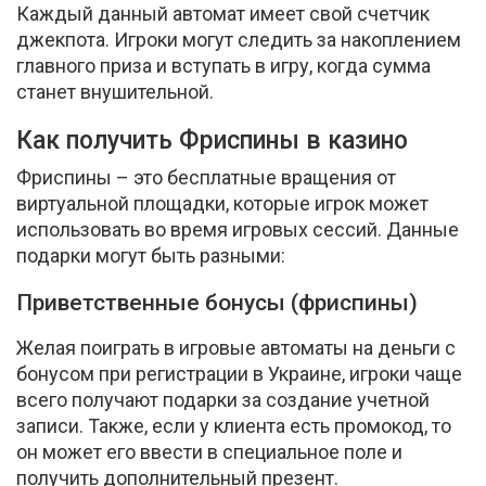
Каждый данный автомат имеет свой счетчик
джекпота. Игроки могут следить за накоплением
главного приза и вступать в игру, когда сумма
станет внушительной.
Как получить Фриспины в казино
Фриспины – это бесплатные вращения от
виртуальной площадки, которые игрок может
использовать во время игровых сессий. Данные
подарки могут быть разными:
Приветственные бонусы (фриспины)
Желая поиграть в игровые автоматы на деньги с
бонусом при регистрации в Украине, игроки чаще
всего получают подарки за создание учетной
записи. Также, если у клиента есть промокод, то
он может его ввести в специальное поле и
получить дополнительный презент.