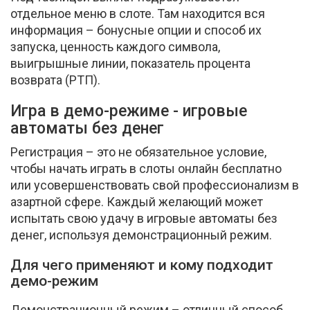
отдельное меню в слоте. Там находится вся
информация – бонусные опции и способ их
запуска, ценность каждого символа,
выигрышные линии, показатель процента
возврата (РТП).
Игра в демо-режиме - игровые
автоматы без денег
Регистрация – это не обязательное условие,
чтобы начать играть в слоты онлайн бесплатно
или усовершенствовать свой профессионализм в
азартной сфере. Каждый желающий может
испытать свою удачу в игровые автоматы без
денег, используя демонстрационный режим.
Для чего применяют и кому подходит
демо-режим
Демонстрационный режим – отличный способ