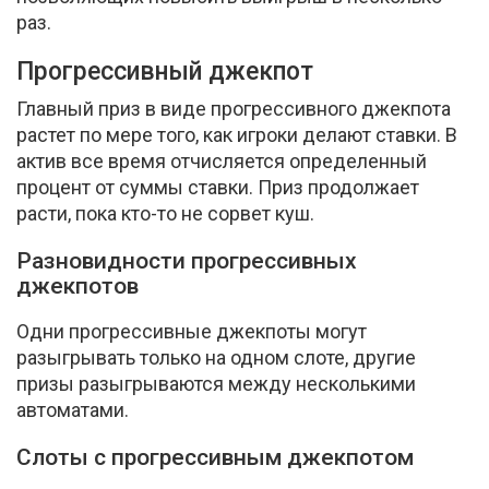
раз.
Прогрессивный джекпот
Главный приз в виде прогрессивного джекпота
растет по мере того, как игроки делают ставки. В
актив все время отчисляется определенный
процент от суммы ставки. Приз продолжает
расти, пока кто-то не сорвет куш.
Разновидности прогрессивных
джекпотов
Одни прогрессивные джекпоты могут
разыгрывать только на одном слоте, другие
призы разыгрываются между несколькими
автоматами.
Слоты с прогрессивным джекпотом