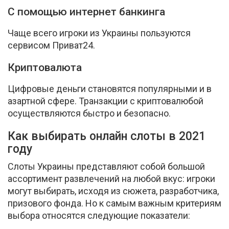
С помощью интернет банкинга
Чаще всего игроки из Украины пользуются
сервисом Приват24.
Криптовалюта
Цифровые деньги становятся популярными и в
азартной сфере. Транзакции с криптовалюбой
осуществляются быстро и безопасно.
Как выбирать онлайн слоты в 2021
году
Слоты Украины представляют собой большой
ассортимент развлечений на любой вкус: игроки
могут выбирать, исходя из сюжета, разработчика,
призового фонда. Но к самым важным критериям
выбора относятся следующие показатели: