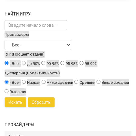
НАЙТИ ИГРУ
Провайдеры
RTP (Процент отдачи)
- Все -
до 90%
90-95%
95-98%
98-99%
Дисперсия (Волантильность)
- Все -
Низкая
Ниже средней
Средняя
Выше средней
Высокая
ПРОВАЙДЕРЫ