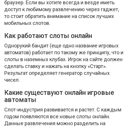
браузер. Если вы хотите всегда и везде иметь
доступ к любимому развлечению через гаджет,
то стоит обратить внимание на список лучших
мобильных слотов.
Как работают слоты онлайн
Однорукий бандит (еще одно название игровых
автоматов) работает по такому же принципу, что и
слоты в наземных клубах. Игрок на сайте должен
сделать ставку и нажать на кнопку «Старт».
Результат определяет генератор случайных
чисел.
Какие существуют онлайн игровые
автоматы
Слот-индустрия развивается и растет. С каждым
годом появляются все новые слоты онлайн.
Данные развлечения можно разделить на