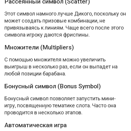
Рассеянный символ (Scatter)
Этот символ намного лучше Дикого, поскольку он
может создать призовые комбинации, не
привязываясь к линиям. Чаще всего после этого
символа игроку даются фриспины.
Множители (Multipliers)
С помощью множителя можно увеличить
выигрыш в несколько раз, если он выпадет на
любой позиции барабана.
Бонусный символ (Bonus Symbol)
Бонусный символ позволяет запустить мини-
игру, посвященную тематике слота. Часто она
проводится в несколько этапов.
Автоматическая игра