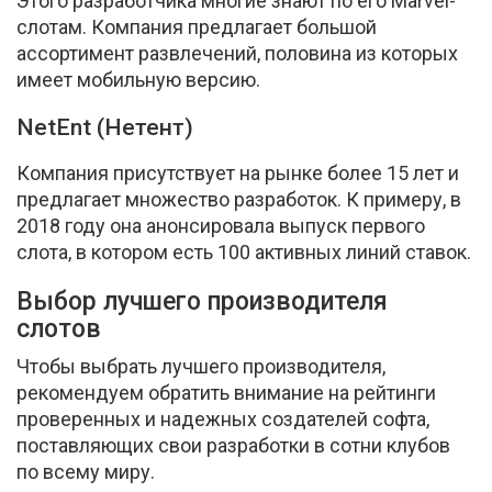
Этого разработчика многие знают по его
Marvel
-
слотам. Компания предлагает большой
ассортимент развлечений, половина из которых
имеет мобильную версию.
NetEnt (Нетент)
Компания присутствует на рынке более 15 лет и
предлагает множество разработок. К примеру, в
2018 году она анонсировала выпуск первого
слота, в котором есть 100 активных линий ставок.
Выбор лучшего производителя
слотов
Чтобы выбрать лучшего производителя,
рекомендуем обратить внимание на рейтинги
проверенных и надежных создателей софта,
поставляющих свои разработки в сотни клубов
по всему миру.