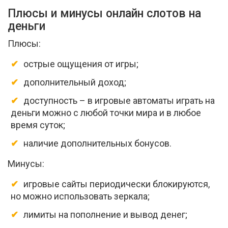
Плюсы и минусы онлайн слотов на
деньги
Плюсы:
острые ощущения от игры;
дополнительный доход;
доступность – в игровые автоматы играть на
деньги можно с любой точки мира и в любое
время суток;
наличие дополнительных бонусов.
Минусы:
игровые сайты периодически блокируются,
но можно использовать зеркала;
лимиты на пополнение и вывод денег;