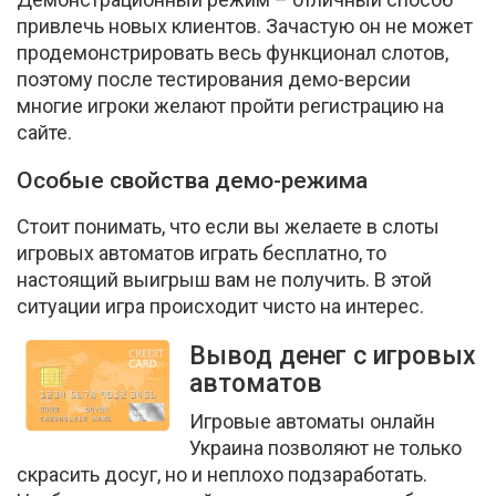
привлечь новых клиентов. Зачастую он не может
продемонстрировать весь функционал слотов,
поэтому после тестирования демо-версии
многие игроки желают пройти регистрацию на
сайте.
Особые свойства демо-режима
Стоит понимать, что если вы желаете в слоты
игровых автоматов играть бесплатно, то
настоящий выигрыш вам не получить. В этой
ситуации игра происходит чисто на интерес.
Вывод денег с игровых
автоматов
Игровые автоматы онлайн
Украина позволяют не только
скрасить досуг, но и неплохо подзаработать.