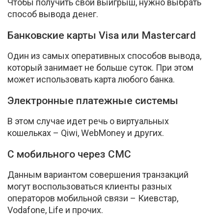
Чтобы получить свой выигрыш, нужно выбрать
способ вывода денег.
Банковские карты Visa или Mastercard
Один из самых оперативных способов вывода,
который занимает не больше суток. При этом
может использовать карта любого банка.
Электронные платежные системы
В этом случае идет речь о виртуальных
кошельках –
Qiwi
,
WebMoney
и других.
С мобильного через СМС
Данным вариантом совершения транзакций
могут воспользоваться клиенты разных
операторов мобильной связи – Киевстар,
Vodafone
,
Life
и прочих.