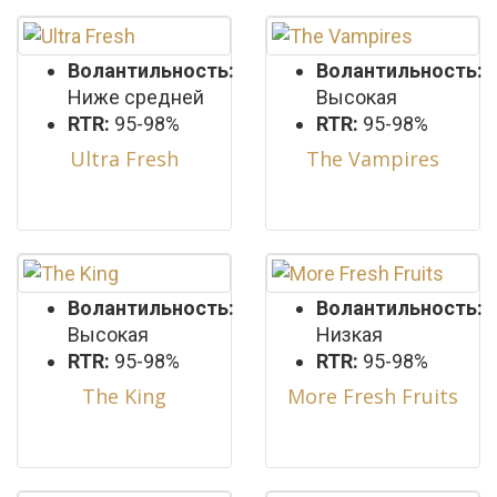
Волантильность:
Волантильность:
Ниже средней
Высокая
RTR:
95-98%
RTR:
95-98%
Ultra Fresh
The Vampires
Волантильность:
Волантильность:
Высокая
Низкая
RTR:
95-98%
RTR:
95-98%
The King
More Fresh Fruits