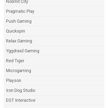
Nolimit City
Pragmatic Play
Push Gaming
Quickspin
Relax Gaming
Yggdrasil Gaming
Red Tiger
Microgaming
Playson
Iron Dog Studio
EGT Interactive