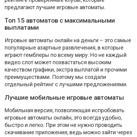
предлагают лучшие игровые автоматы.
Топ 15 автоматов с максимальными
выплатами
Игровые автоматы онлайн на деньги – это самые
популярные азартные развлечения, в которые
играют гемблеры по всему миру. Но не каждый
видео слот может похвастаться высоким
качеством графики, экстра выплатой и прочими
преимуществами. Поэтому мы создали
отдельный рейтинг с лучшими предложениями.
Лучшие мобильные игровые автоматы
Мобильная версия, позволяющая испробовать
игровые автоматы онлайн, это всегда удобно,
быстро и легко. При этом не нужно проводить
скачивание приложения, ведь можно зайти через