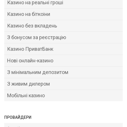
Казино на реальні гроші
Казино на біткоіни
Казино без вкладень
З бонусом за реєстрацію
Казино ПриватБанк
Нові онлайн-казино
З мінімальним депозитом
З живим дилером
Мобільні казино
ПРОВАЙДЕРИ