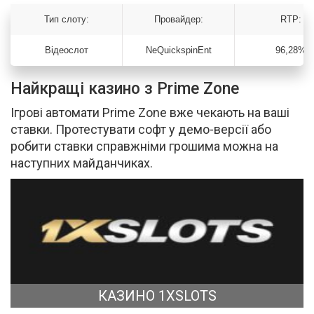
Тип слоту:
Провайдер:
RTP:
Відеослот
NeQuickspinEnt
96,28%
Найкращі казино з Prime Zone
Ігрові автомати Prime Zone вже чекають на ваші
ставки. Протестувати софт у демо-версії або
робити ставки справжніми грошима можна на
наступних майданчиках.
КАЗИНО 1XSLOTS