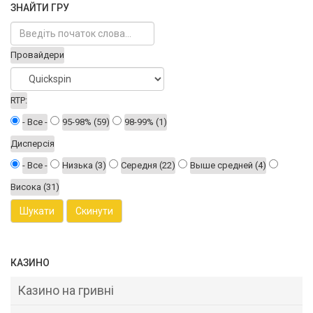
ЗНАЙТИ ГРУ
Провайдери
RTP:
- Все -
95-98% (59)
98-99% (1)
Дисперсія
- Все -
Низька (3)
Cередня (22)
Выше средней (4)
Висока (31)
КАЗИНО
Казино на гривні