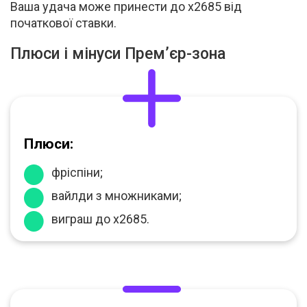
Ваша удача може принести до х2685 від
початкової ставки.
Плюси і мінуси Прем’єр-зона
Плюси:
фріспіни;
вайлди з множниками;
виграш до х2685.