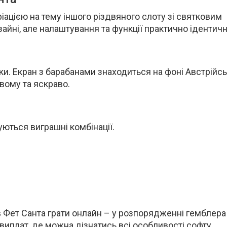
ацією на тему іншого різдвяного слоту зі святковим
айні, але налаштування та функції практично ідентичн
ки. Екран з барабанами знаходиться на фоні Австрійс
вому та яскраво.
уються виграшні комбінації.
 в Фет Санта грати онлайн – у розпорядженні гемблера
виплат, де можна дізнатись всі особливості софту.