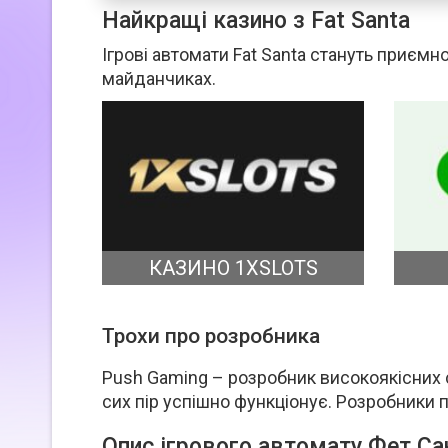
Найкращі казино з Fat Santa
Ігрові автомати Fat Santa стануть приєм
майданчиках.
КАЗИНО 1XSLOTS
Трохи про розробника
Push Gaming – розробник високоякісних с
сих пір успішно функціонує. Розробники
Опис ігрового автомату Фет Са