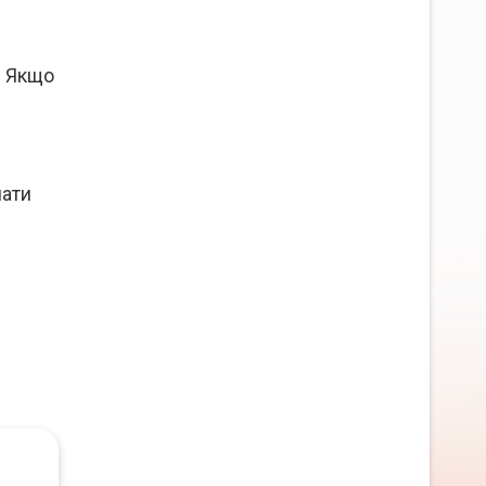
. Якщо
чати