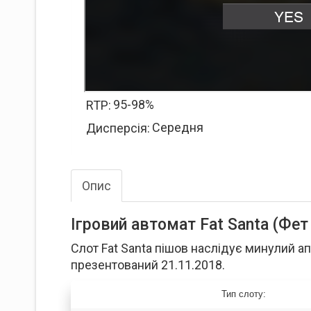
95-98%
RTP:
Cередня
Дисперсія:
Опис
Ігровий автомат Fat Santa (Фет
Слот Fat Santa пішов наслідує минулий апа
презентований 21.11.2018.
Тип слоту: