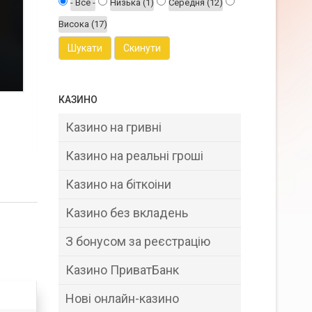
- Все -
Низька (1)
Cередня (12)
Висока (17)
КАЗИНО
Казино на гривні
Казино на реальні гроші
Казино на біткоіни
Казино без вкладень
З бонусом за реєстрацію
Казино ПриватБанк
Нові онлайн-казино