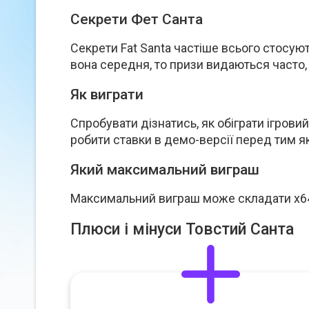
Секрети Фет Санта
Секрети Fat Santa частіше всього стосуют
вона середня, то призи видаються часто
Як виграти
Спробувати дізнатись, як обіграти ігров
робити ставки в демо-версії перед тим як
Який максимальний виграш
Максимальний виграш може складати х64
Плюси і мінуси Товстий Санта