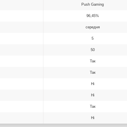
Push Gaming
96,45%
середня
5
50
Так
Так
Hi
Ні
Так
Ні