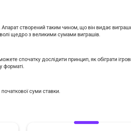
. Апарат створений таким чином, що він видає виграш
доволі щедро з великими сумами виграшів.
 можете спочатку дослідити принцип, як обіграти ігро
у форматі.
 початкової суми ставки.