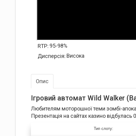
95-98%
RTP:
Висока
Дисперсія:
Опис
Ігровий автомат Wild Walker (В
Любителям моторошної теми зомбі-апокал
Презентація на сайтах казино відбулась 0
Тип слоту: