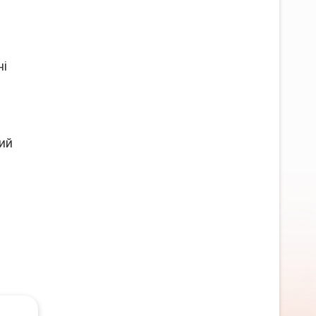
ні
вий