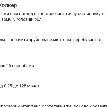
Уолкер
зати свій погляд на постапокаліптичну обстановку та
 зомбі у головній ролі.
можна побачити зруйноване місто, яке перебуває під
ції 25 способами.
ід 0,25 до 125 монет.
прозорий інтерфейс слоту такий же, як і у всіх розваг