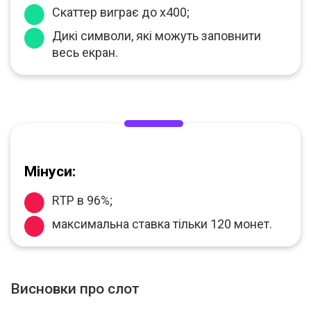
Скаттер виграє до х400;
Дикі символи, які можуть заповнити
весь екран.
Мінуси:
RTP в 96%;
максимальна ставка тільки 120 монет.
Висновки про слот