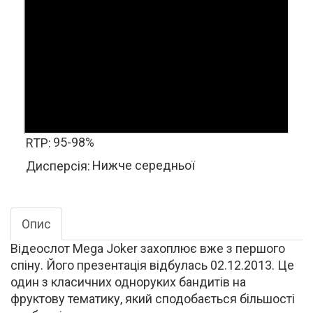
95-98%
RTP:
Нижче середньої
Дисперсія:
Опис
Відеослот Mega Joker захоплює вже з першого
спіну. Його презентація відбулась 02.12.2013. Це
один з класичних одноруких бандитів на
фруктову тематику, який сподобається більшості