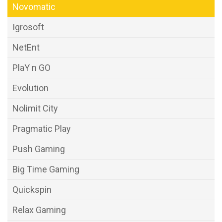
Novomatic
Igrosoft
NetEnt
PlaY n GO
Evolution
Nolimit City
Pragmatic Play
Push Gaming
Big Time Gaming
Quickspin
Relax Gaming