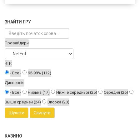
ЗНАЙТИ ГРУ
Провайдери
RTP:
- Все -
95-98% (112)
Дисперсія
- Все -
Низька (17)
Нижче середньої (25)
Cередня (26)
Выше средней (24)
Висока (20)
КАЗИНО