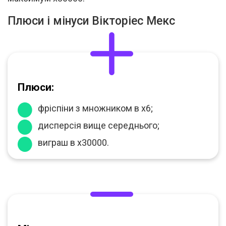
Плюси і мінуси Вікторіес Мекс
Плюси:
фріспіни з множником в х6;
дисперсія вище середнього;
виграш в х30000.