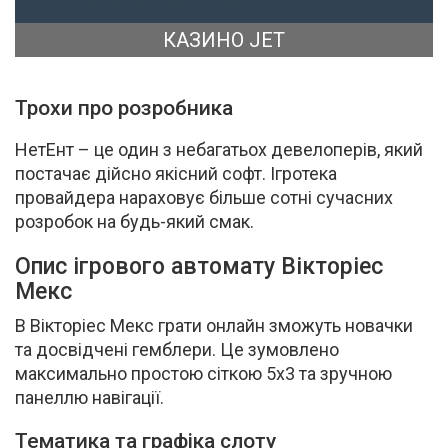
КАЗИНО JET
Трохи про розробника
НетЕнт – це один з небагатьох девелоперів, який
постачає дійсно якісний софт. Ігротека
провайдера нараховує більше сотні сучасних
розробок на будь-який смак.
Опис ігрового автомату Вікторіес
Мекс
В Вікторіес Мекс грати онлайн зможуть новачки
та досвідчені гемблери. Це зумовлено
максимально простою сіткою 5х3 та зручною
панеллю навігації.
Тематика та графіка слоту