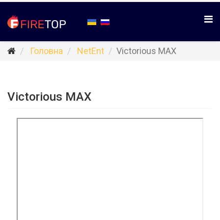
Головна
NetEnt
Victorious MAX
Victorious MAX