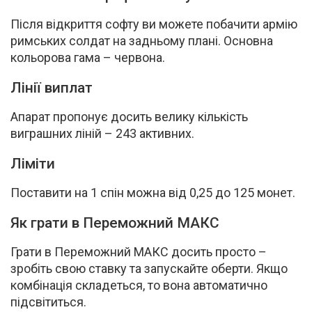
Після відкриття софту ви можете побачити армію
римських солдат на задньому плані. Основна
кольорова гама – червона.
Лінії виплат
Апарат пропонує досить велику кількість
виграшних ліній – 243 активних.
Ліміти
Поставити на 1 спін можна від 0,25 до 125 монет.
Як грати в Переможний МАКС
Грати в Переможний МАКС досить просто –
зробіть свою ставку та запускайте оберти. Якщо
комбінація складеться, то вона автоматично
підсвітиться.