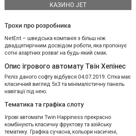
КАЗИНО JET
Трохи про розробника
NetEnt – шведська компанія з більш ніж
двадцятирічним досвідом роботи, яка пропонує
сотні азартних розваг на будь-який смак.
Опис ігрового автомату Твін Хепінес
Реліз даного софту відбувся 04.07.2019. Сітка має
класичний вигляд 5х3 та мінімалістичну панель
навігації під нею.
Тематика та графіка слоту
Ігрові автомати Twin Happiness прекрасно
комбінують класичну фруктову та азійську
тематику. Графіка сучасна, кольори насичені,