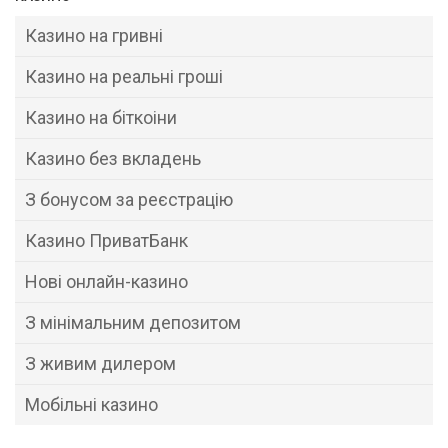
Казино на гривні
Казино на реальні гроші
Казино на біткоіни
Казино без вкладень
З бонусом за реєстрацію
Казино ПриватБанк
Нові онлайн-казино
З мінімальним депозитом
З живим дилером
Мобільні казино