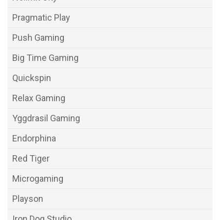
Pragmatic Play
Push Gaming
Big Time Gaming
Quickspin
Relax Gaming
Yggdrasil Gaming
Endorphina
Red Tiger
Microgaming
Playson
Iron Dog Studio