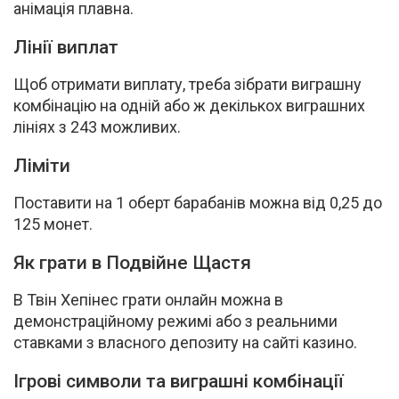
анімація плавна.
Лінії виплат
Щоб отримати виплату, треба зібрати виграшну
комбінацію на одній або ж декількох виграшних
лініях з 243 можливих.
Ліміти
Поставити на 1 оберт барабанів можна від 0,25 до
125 монет.
Як грати в Подвійне Щастя
В Твін Хепінес грати онлайн можна в
демонстраційному режимі або з реальними
ставками з власного депозиту на сайті казино.
Ігрові символи та виграшні комбінації