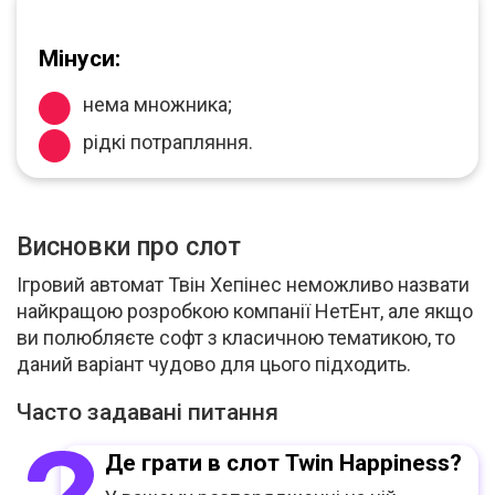
Мінуси:
нема множника;
рідкі потрапляння.
Висновки про слот
Ігровий автомат Твін Хепінес неможливо назвати
найкращою розробкою компанії НетЕнт, але якщо
ви полюбляєте софт з класичною тематикою, то
даний варіант чудово для цього підходить.
Часто задавані питання
Де грати в слот Twin Happiness?