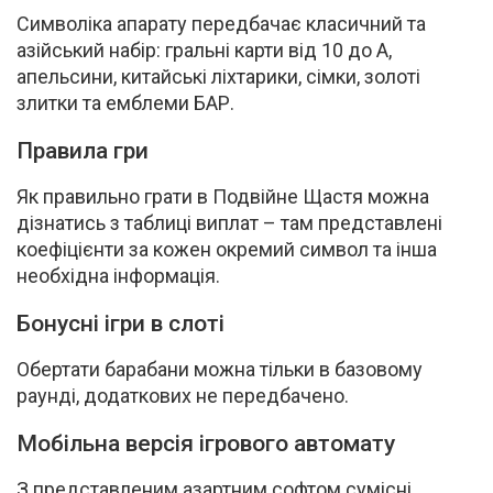
Символіка апарату передбачає класичний та
азійський набір: гральні карти від 10 до А,
апельсини, китайські ліхтарики, сімки, золоті
злитки та емблеми БАР.
Правила гри
Як правильно грати в Подвійне Щастя можна
дізнатись з таблиці виплат – там представлені
коефіцієнти за кожен окремий символ та інша
необхідна інформація.
Бонусні ігри в слоті
Обертати барабани можна тільки в базовому
раунді, додаткових не передбачено.
Мобільна версія ігрового автомату
З представленим азартним софтом сумісні