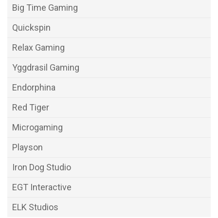
Big Time Gaming
Quickspin
Relax Gaming
Yggdrasil Gaming
Endorphina
Red Tiger
Microgaming
Playson
Iron Dog Studio
EGT Interactive
ELK Studios