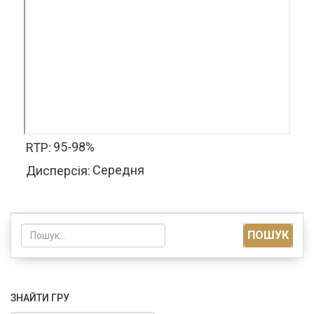
95-98%
RTP:
Cередня
Дисперсія:
ПОШУК
ЗНАЙТИ ГРУ