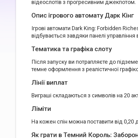
відеослотів з прогресивним джекпотом.
Опис ігрового автомату Дарк Кінг
Ігрові автомати Dark King: Forbidden Rich
відбувається завдяки панелі управління 
Тематика та графіка слоту
Після запуску ви потрапляєте до підзем
темне оформлення з реалістичної графік
Лінії виплат
Виграші складаються з символів на 20 акт
Ліміти
На кожен спін можна поставити від 0,20 
Як грати в Темний Король: Заборо