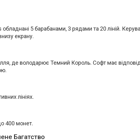
es обладнані 5 барабанами, 3 рядами та 20 ліній. Керув
внизу екрану.
елля, де володарює Темний Король. Софт має відпові
ою.
ивних лініях.
до 400 монет.
нене Багатство