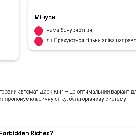
Мінуси:
нема бонусної гри;
лінії рахуються тільки зліва направо
гровий автомат Дарк Кінг – це оптимальний варіант дл
т пропонує класичну сітку, багаторівневу систему
 Forbidden Riches?