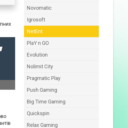
Novomatic
Igrosoft
упних
NetEnt
PlaY n GO
Evolution
Nolimit City
Pragmatic Play
Push Gaming
Big Time Gaming
Quickspin
ово
антів
Relax Gaming