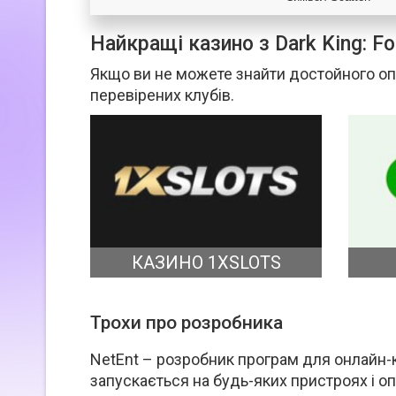
Найкращі казино з Dark King: Fo
Якщо ви не можете знайти достойного оп
перевірених клубів.
КАЗИНО 1XSLOTS
Трохи про розробника
NetEnt – розробник програм для онлайн-к
запускається на будь-яких пристроях і о