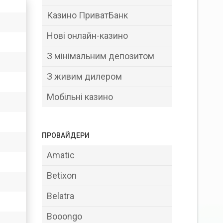
Казино ПриватБанк
Нові онлайн-казино
З мінімальним депозитом
З живим дилером
Мобільні казино
ПРОВАЙДЕРИ
Amatic
Betixon
Belatra
Booongo