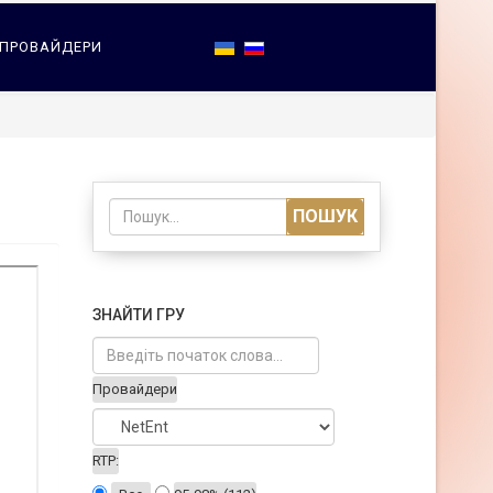
ПРОВАЙДЕРИ
ПОШУК
ЗНАЙТИ ГРУ
Провайдери
RTP: