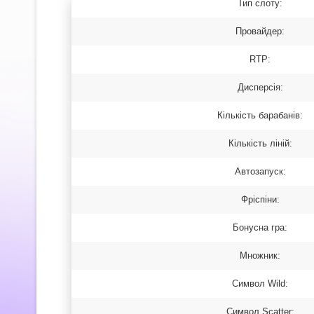
Тип слоту:
Провайдер:
RTP:
Дисперсія:
Кількість барабанів:
Кількість ліній:
Автозапуск:
Фріспіни:
Бонусна гра:
Множник:
Символ Wild:
Символ Scatter: