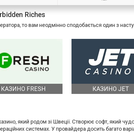
rbidden Riches
ератора, то вам неодмінно сподобається один з наст
КАЗИНО FRESH
КАЗИНО JET
азино, який родом зі Швеції. Створює софт, який чуд
пераційних системах. У провайдера досить багато варі