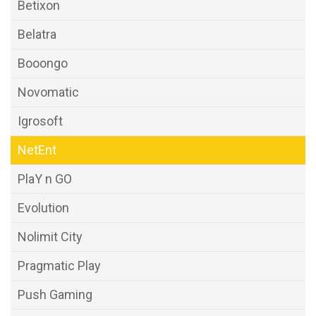
Betixon
Belatra
Booongo
Novomatic
Igrosoft
NetEnt
PlaY n GO
Evolution
Nolimit City
Pragmatic Play
Push Gaming