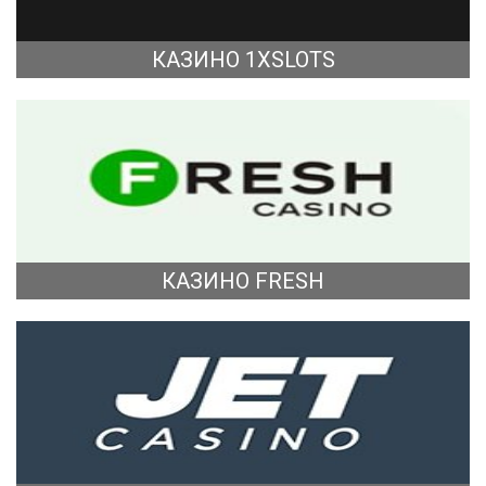
КАЗИНО 1XSLOTS
КАЗИНО FRESH