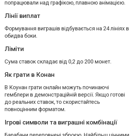
попрацювали над графікою, плавною анімацією.
Лінії виплат
Формування виграшів відбувається на 24 лініях в
обидва боки.
Ліміти
Сума ставок складає від 0,2 до 200 монет.
Як грати в Конан
В Коунан грати онлайн можуть починаючі
гемблери в демонстраційній версії. Якщо готові
до реальних ставок, то скористайтесь
повноцінним форматом.
Ігрові символи та виграшні комбінації
Барабани переповнені зброєю. Найбільш цінними