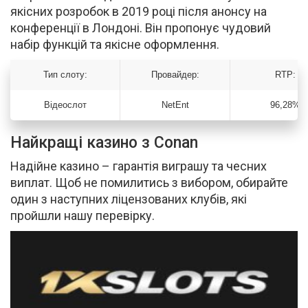
якісних розробок в 2019 році після анонсу на
конференції в Лондоні. Він пропонує чудовий
набір функцій та якісне оформлення.
Тип слоту:
Провайдер:
RTP:
Відеослот
NetEnt
96,28%
Найкращі казино з Conan
Надійне казино – гарантія виграшу та чесних
виплат. Щоб не помилитись з вибором, обирайте
один з наступних ліцензованих клубів, які
пройшли нашу перевірку.