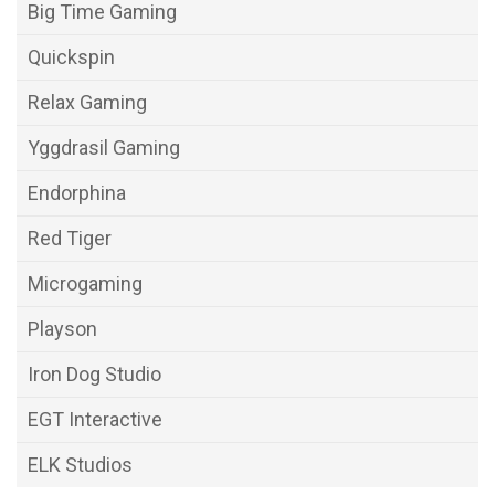
Big Time Gaming
Quickspin
Relax Gaming
Yggdrasil Gaming
Endorphina
Red Tiger
Microgaming
Playson
Iron Dog Studio
EGT Interactive
ELK Studios