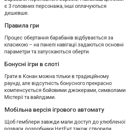
є 3 головних персонажа, інші оплачуються
дешевше.
Правила гри
Процес обертання барабанів відбувається за
класикою – на панелі навігації задаються основні
параметри та запускаються оберти.
Бонусні ігри в слоті
Грати в Конан можна тільки в традиційному
раунді, але відсутність бонусного прекрасно
компенсується бойовими джокерами, символами
Містерії та вайлдами.
Мобільна версія ігрового автомату
Щоб гемблери завжди мали доступ до улюбленої
розваги, розробники НетЕнт також створили