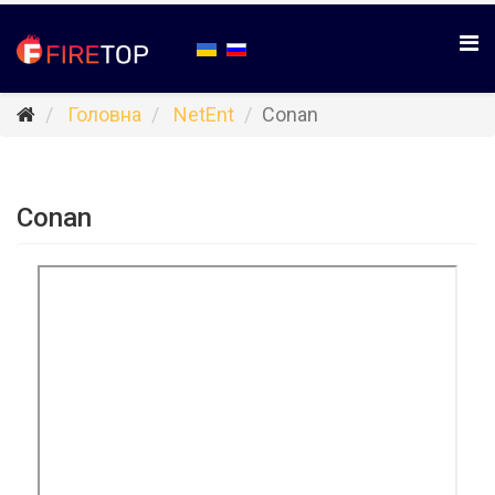
Головна
NetEnt
Conan
Conan