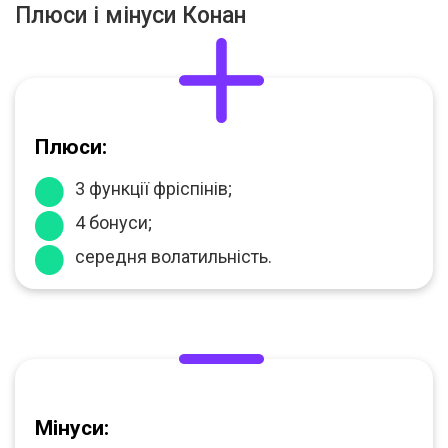
Плюси і мінуси Конан
Плюси:
3 функції фріспінів;
4 бонуси;
середня волатильність
.
Мінуси: