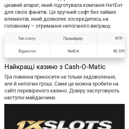
цікавий апарат, який підготувала компанія НетЕнт
для своїх фанатів. Це зручний софт без зайвих
елементів, який дозволяє зосередитись на
головному – отримання непоганого виграшу.
Тип слоту:
Провайдер:
RTP:
Відеослот
NetEnt
96,33%
Найкращі казино з Cash-O-Matic
Гра повинна приносити не тільки задоволення,
але й непогані гроші. Саме це можна зробити на
сайті перевіреного казино. Довіру заслуговують
наступні майданчики.