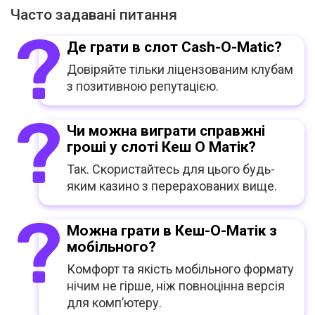
Часто задавані питання
Де грати в слот Cash-O-Matic?
Довіряйте тільки ліцензованим клубам
з позитивною репутацією.
Чи можна виграти справжні
гроші у слоті Кеш О Матік?
Так. Скористайтесь для цього будь-
яким казино з перерахованих вище.
Можна грати в Кеш-О-Матік з
мобільного?
Комфорт та якість мобільного формату
нічим не гірше, ніж повноцінна версія
для комп’ютеру.