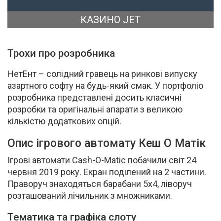
КАЗИНО JET
Трохи про розробника
НетЕнт – солідний гравець на ринкові випуску
азартного софту на будь-який смак. У портфоліо
розробника представлені досить класичні
розробки та оригінальні апарати з великою
кількістю додаткових опцій.
Опис ігрового автомату Кеш О Матік
Ігрові автомати Cash-O-Matic побачили світ 24
червня 2019 року. Екран поділений на 2 частини.
Праворуч знаходяться барабани 5х4, ліворуч
розташований лічильник з множниками.
Тематика та графіка слоту