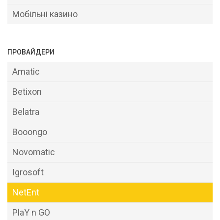
Мобільні казино
ПРОВАЙДЕРИ
Amatic
Betixon
Belatra
Booongo
Novomatic
Igrosoft
NetEnt
PlaY n GO