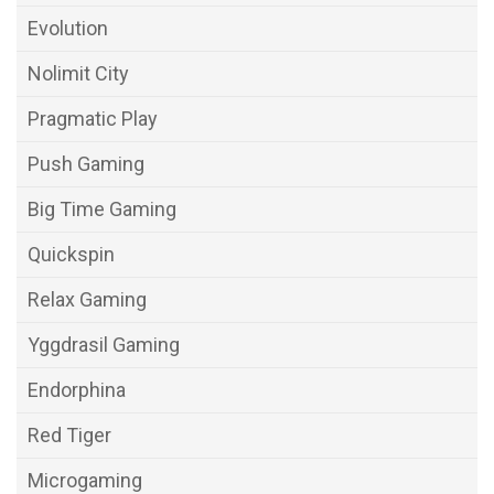
Evolution
Nolimit City
Pragmatic Play
Push Gaming
Big Time Gaming
Quickspin
Relax Gaming
Yggdrasil Gaming
Endorphina
Red Tiger
Microgaming