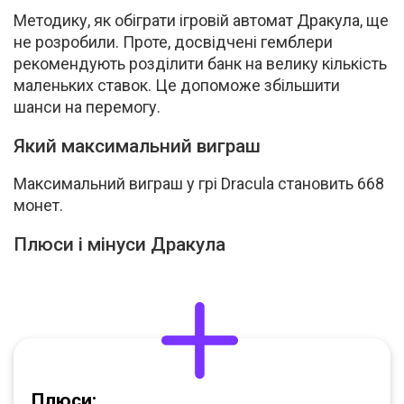
Методику, як обіграти ігровій автомат Дракула, ще
не розробили. Проте, досвідчені гемблери
рекомендують розділити банк на велику кількість
маленьких ставок. Це допоможе збільшити
шанси на перемогу.
Який максимальний виграш
Максимальний виграш у грі Dracula становить 668
монет.
Плюси і мінуси Дракула
Плюси: