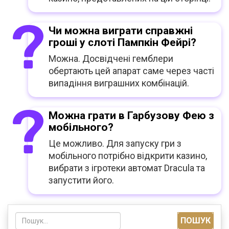
Чи можна виграти справжні
гроші у слоті Пампкін Фейрі?
Можна. Досвідчені гемблери
обертають цей апарат саме через часті
випадіння виграшних комбінацій.
Можна грати в Гарбузову Фею з
мобільного?
Це можливо. Для запуску гри з
мобільного потрібно відкрити казино,
вибрати з ігротеки автомат Dracula та
запустити його.
ПОШУК