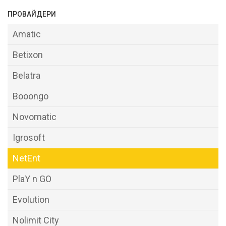
ПРОВАЙДЕРИ
Amatic
Betixon
Belatra
Booongo
Novomatic
Igrosoft
NetEnt
PlaY n GO
Evolution
Nolimit City