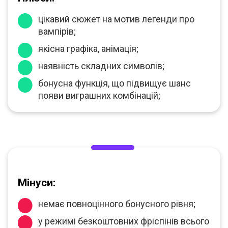
цікавий сюжет на мотив легенди про
вампірів;
якісна графіка, анімація;
наявність складних символів;
бонусна функція, що підвищує шанс
появи виграшних комбінацій;
Мінуси:
немає повноцінного бонусного рівня;
у режимі безкоштовних фріспінів всього