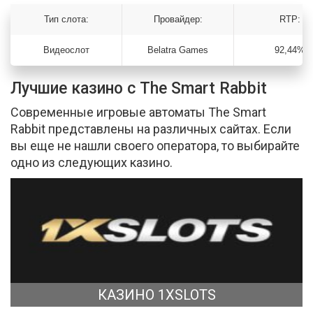
Тип слота:
Провайдер:
RTP:
Видеослот
Belatra Games
92,44%
Лучшие казино с The Smart Rabbit
Современные игровые автоматы The Smart
Rabbit представлены на различных сайтах. Если
вы еще не нашли своего оператора, то выбирайте
одно из следующих казино.
КАЗИНО 1XSLOTS