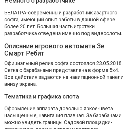
Немного о разработчике
БЕЛАТРА-современный разработчик азартного
софта, имеющий опыт работы в данной сфере
более 20 лет. Большая часть игротеки
разработчика отведена именно под видеослоты.
Описание игрового автомата Зе
Смарт Ребит
Официальный релиз софта состоялся 23.05.2018.
Сетка с барабанами представлена в форме 5х4.
Все действия задаются на навигационной панели
внизу экрана.
Тематика и графика слота
Оформление аппарата довольно яркое-цвета
насыщенные, навигация плавная. За барабанами
можно увидеть границы Садовой площадки-