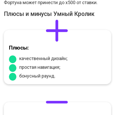
Фортуна может принести до х500 от ставки.
Плюсы и минусы Умный Кролик
Плюсы:
качественный дизайн;
простая навигация;
бонусный раунд
.