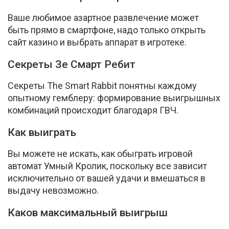
Ваше любимое азартное развлечение может
быть прямо в смартфоне, надо только открыть
сайт казино и выбрать аппарат в игротеке.
Секреты Зе Смарт Ребит
Секреты The Smart Rabbit понятны каждому
опытному гемблеру: формирование выигрышных
комбинаций происходит благодаря ГВЧ.
Как выиграть
Вы можете не искать, как обыграть игровой
автомат Умный Кролик, поскольку все зависит
исключительно от вашей удачи и вмешаться в
выдачу невозможно.
Каков максимальный выигрыш