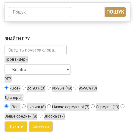
ПОШУК
ЗНАЙТИ ГРУ
Провайдери
RTP:
- Все -
до 90% (3)
90-95% (48)
95-98% (8)
Дисперсія
- Все -
Низька (8)
Нижче середньої (7)
Cередня (19)
Выше средней (8)
Висока (17)