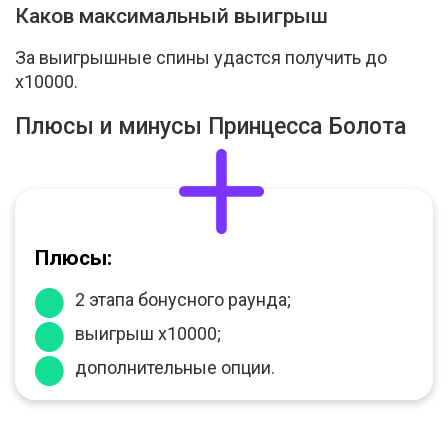
Каков максимальный выигрыш
За выигрышные спины удастся получить до
х10000.
Плюсы и минусы Принцесса Болота
Плюсы:
2 этапа бонусного раунда;
выигрыш х10000;
дополнительные опции
.