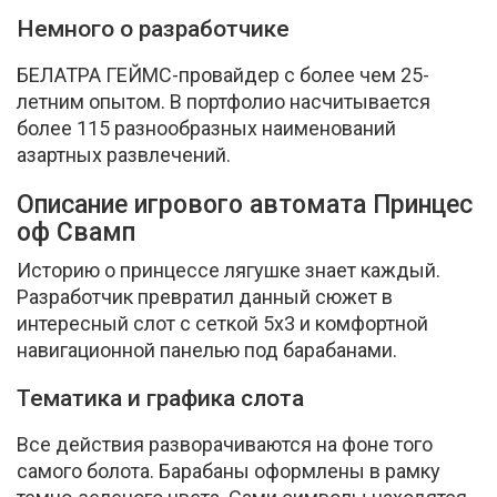
Немного о разработчике
БЕЛАТРА ГЕЙМС-провайдер с более чем 25-
летним опытом. В портфолио насчитывается
более 115 разнообразных наименований
азартных развлечений.
Описание игрового автомата Принцес
оф Свамп
Историю о принцессе лягушке знает каждый.
Разработчик превратил данный сюжет в
интересный слот с сеткой 5х3 и комфортной
навигационной панелью под барабанами.
Тематика и графика слота
Все действия разворачиваются на фоне того
самого болота. Барабаны оформлены в рамку