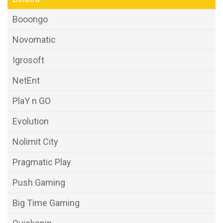
Booongo
Novomatic
Igrosoft
NetEnt
PlaY n GO
Evolution
Nolimit City
Pragmatic Play
Push Gaming
Big Time Gaming