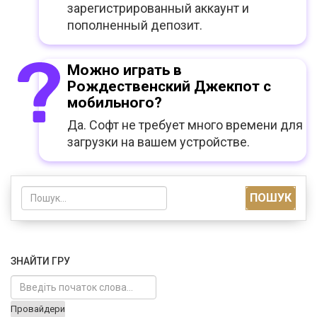
зарегистрированный аккаунт и
пополненный депозит.
Можно играть в
Рождественский Джекпот с
мобильного?
Да. Софт не требует много времени для
загрузки на вашем устройстве.
ПОШУК
ЗНАЙТИ ГРУ
Провайдери