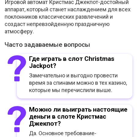
Игровой автомат Кристмас Джекпот-достойный
аппарат, который станет наслаждением для всех
поклонников классических развлечений и
создаст непревзойденную праздничную
атмосферу.
Часто задаваемые вопросы
Где играть в слот Christmas
Jackpot?
Замечательно и выгодно провести
время за спинами можно в тех казино,
которые мы перечислили выше.
Можно ли выиграть настоящие
деньги в слоте Кристмас
Джекпот?
Да. Основное требование-