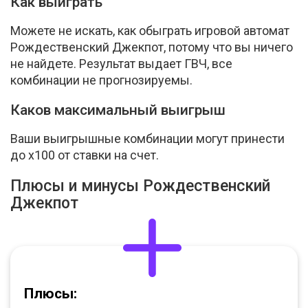
Как выиграть
Можете не искать, как обыграть игровой автомат
Рождественский Джекпот, потому что вы ничего
не найдете. Результат выдает ГВЧ, все
комбинации не прогнозируемы.
Каков максимальный выигрыш
Ваши выигрышные комбинации могут принести
до х100 от ставки на счет.
Плюсы и минусы Рождественский
Джекпот
Плюсы: