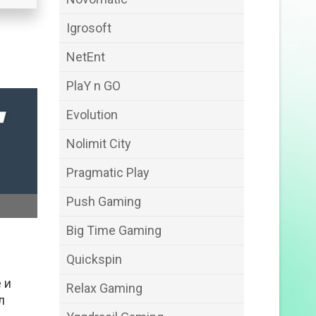
Igrosoft
NetEnt
PlaY n GO
Evolution
Nolimit City
Pragmatic Play
Push Gaming
Big Time Gaming
Quickspin
 и
Relax Gaming
л