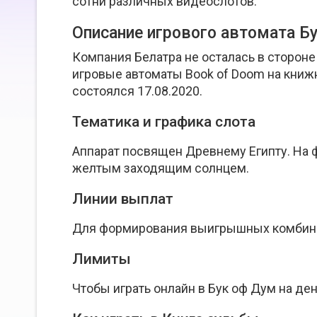
сотни различных видеослотов.
Описание игрового автомата Б
Компания Белатра не осталась в сторон
игровые автоматы Book of Doom на книж
состоялся 17.08.2020.
Тематика и графика слота
Аппарат посвящен Древнему Египту. На
желтым заходящим солнцем.
Линии выплат
Для формирования выигрышных комбина
Лимиты
Чтобы играть онлайн в Бук оф Дум на день