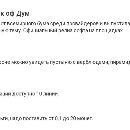
ук оф Дум
е от всемирного бума среди провайдеров и выпустила
ную тему. Официальный релиз софта на площадках
 фоне можно увидеть пустыню с верблюдами, пирами
ций доступно 10 линий.
ги, надо поставить от 0,1 до 20 монет.