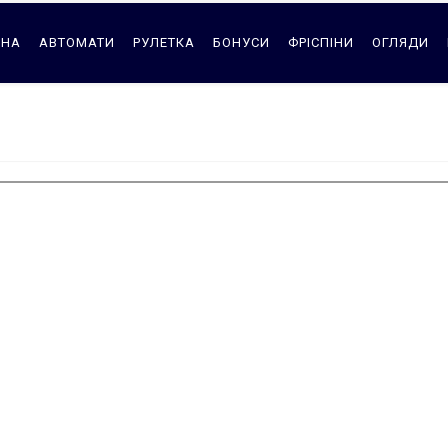
ВНА
АВТОМАТИ
РУЛЕТКА
БОНУСИ
ФРІСПІНИ
ОГЛЯДИ