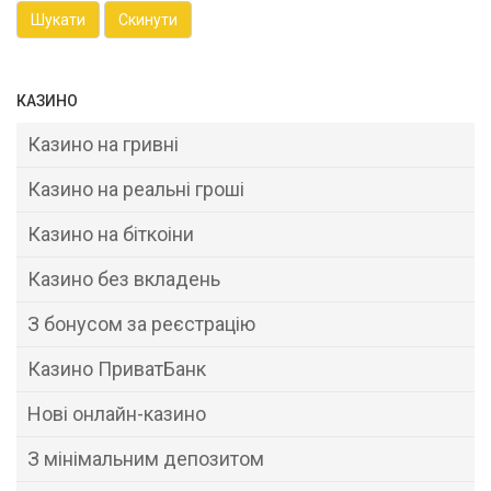
КАЗИНО
Казино на гривні
Казино на реальні гроші
Казино на біткоіни
Казино без вкладень
З бонусом за реєстрацію
Казино ПриватБанк
Нові онлайн-казино
З мінімальним депозитом