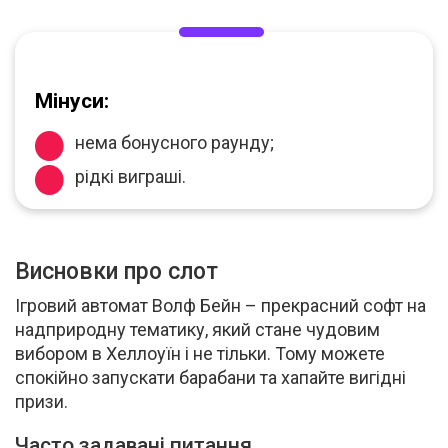
Мінуси:
нема бонусного раунду;
рідкі виграші.
Висновки про слот
Ігровий автомат Волф Бейн – прекрасний софт на
надприродну тематику, який стане чудовим
вибором в Хеллоуїн і не тільки. Тому можете
спокійно запускати барабани та хапайте вигідні
призи.
Часто задавані питання