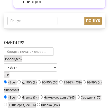
пристрої.
ПОШУК
ЗНАЙТИ ГРУ
Провайдери
RTP:
- Все -
до 90% (3)
90-95% (55)
95-98% (439)
98-99% (4)
Дисперсія
- Все -
Низька (34)
Нижче середньої (45)
Cередня (176)
Выше средней (55)
Висока (192)