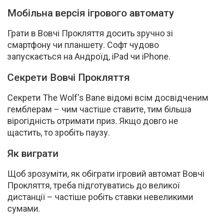
Мобільна версія ігрового автомату
Грати в Вовчі Прокляття досить зручно зі
смартфону чи планшету. Софт чудово
запускається на Андроїд, iPad чи iPhone.
Секрети Вовчі Прокляття
Секрети The Wolf's Bane відомі всім досвідченим
гемблерам – чим частіше ставите, тим більша
вірогідність отримати приз. Якщо довго не
щастить, то зробіть паузу.
Як виграти
Щоб зрозуміти, як обіграти ігровий автомат Вовчі
Прокляття, треба підготуватись до великої
дистанції – частіше робіть ставки невеликими
сумами.