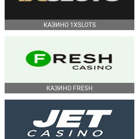
КАЗИНО 1XSLOTS
КАЗИНО FRESH