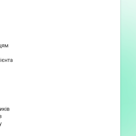
вцям
ієнта
иків
з
у