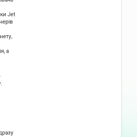
ки Jet
нерів
нету,
я, а
ю
.
ідразу