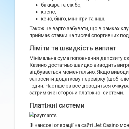
баккара та сік бо;
крепс;
кено, бінго, міні-ігри та інші.
Також не варто забувати, що в рамках клу
приймає ставки на тисячі спортивних под
Ліміти та швидкість виплат
Мінімальна сума поповнення депозиту скл
Казино достатньо швидко виводить виграш
відбувається моментально. Якщо виводит
запросити додаткову перевірку (щоб кліє
годин. Частіше за все доводиться очікув
затримки зі сторони платіжної системи.
Платіжні системи
Фінансові операції на сайті Jet Casino м