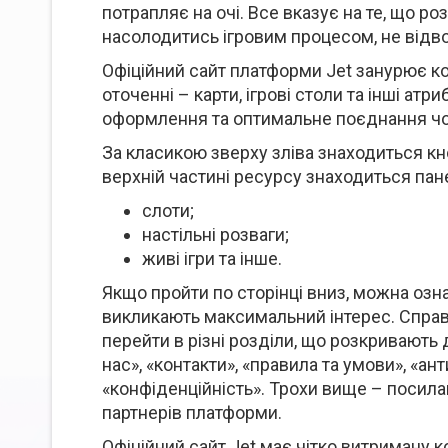
потрапляє на очі. Все вказує на те, що ро
насолодитись ігровим процесом, не відво
Офіційний сайт платформи Jet занурює ко
оточенні – карти, ігрові столи та інші ат
оформлення та оптимальне поєднання чор
За класикою зверху зліва знаходиться кно
верхній частині ресурсу знаходиться пан
слоти;
настільні розваги;
живі ігри та інше.
Якщо пройти по сторінці вниз, можна оз
викликають максимальний інтерес. Справ
перейти в різні розділи, що розкривають
нас», «контакти», «правила та умови», «ан
«конфіденційність». Трохи вище – посила
партнерів платформи.
Офіційний сайт Jet має чітко витриману к