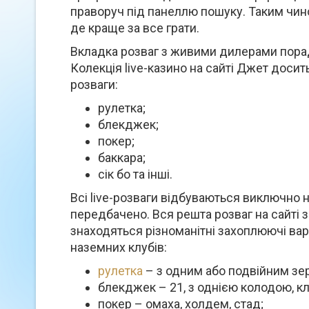
праворуч під панеллю пошуку. Таким чино
де краще за все грати.
Вкладка розваг з живими дилерами порад
Колекція live-казино на сайті Джет досит
розваги:
рулетка;
блекджек;
покер;
баккара;
сік бо та інші.
Всі live-розваги відбуваються виключно на
передбачено. Вся решта розваг на сайті з
знаходяться різноманітні захоплюючі варі
наземних клубів:
рулетка
– з одним або подвійним зе
блекджек – 21, з однією колодою, к
покер – омаха, холдем, стад;