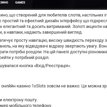
ино, що створений для любителів слотів, настільних іг
є простий та ефектний дизайн інтерфейсу що підкре
н елегантний та досить витриманий. Золоті акценти н
ри, а навпаки, надають завершений вигляд.
зпечує просту навігацію, високу швидкість переходу з
анель, на яку відвідувачі відразу звертають увагу. Вон
ати потрібні розділи. На цій панелі доступні різномані
ейти у потрібний розділ.
ашувалася кнопка «Вхід/Реєстрація».
і онлййн-казино 1xSlots зовсім не важко. Це можна з
ши електрону пошту.
омер мобільного телефону.