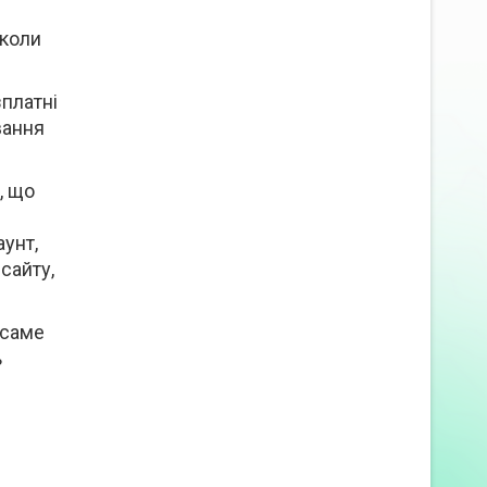
 коли
зплатні
вання
, що
аунт,
сайту,
 саме
ь