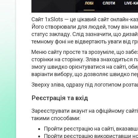
Сайт 1xSlots — це цікавий сайт онлайн-каз
Його створювали для людей, тому він ма
статус закладу. Слід зазначити, що дизай
темному фоні не відвертають уваги від г
Меню сайту просте та зрозуміле, що забе
сторінки на сторінку. Зліва знаходиться п
змогу швидко орієнтуватися на сайті, обир
варіанти вибору, що дозволяє швидко пер
Зверху зліва, одразу під логотипом розт
Реєстрація та вхід
Зареєструвати акаунт на офіційному сайт
такими способами:
Пройти реєстрацію на сайті, вказав
Пройти реєстрацію використавши н