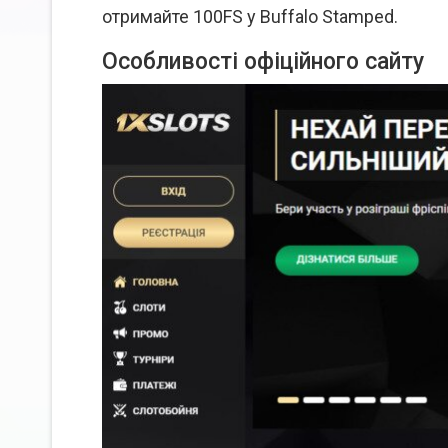
отримайте 100FS у Buffalo Stamped.
Особливості офіційного сайту