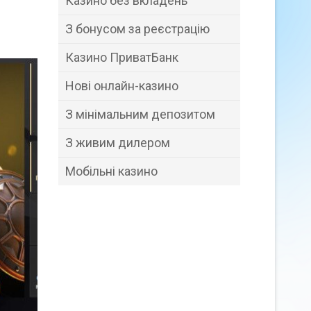
Казино без вкладень
З бонусом за реєстрацію
Казино ПриватБанк
Нові онлайн-казино
З мінімальним депозитом
З живим дилером
Мобільні казино